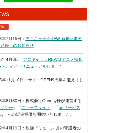
EWS
EW!
26年7月15日：
アニギャラ☆REW 新規記事更
一時停止のお知らせ
26年4月6日：
アニギャラ☆REWはアニメ特化
ebメディアへリニューアルしました
25年11月10日：サイトOPEN9周年を迎えまし
！
25年6月30日：株式会社Gunosy様が運営する
グノシー
」「
ニュースライト
」「
auサービス
ay
」への記事提供を開始いたしました。
22年4月19日：映画『ミューン 月の守護者の