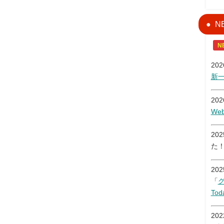
N
N
20
新
20
W
20
た
20
「
Tod
20