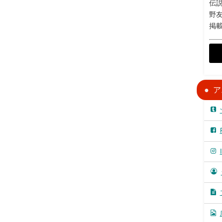
伝説
野
掲
ア