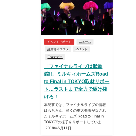
イベントリポート
ニュース
編集部オススメ
イベント
三森すずこ
「ファイナルライブは武道
館!!」ミルキィホームズRoad
to Final in TOKYO取材リポー
ト…ラストまで全力で駆け抜
けろ！
本記事では、ファイナルライブの情報
はもちろん、多くの重大発表がなされ
たミルキィホームズ Road to Final in
TOKYO”の様子をリポートしていま...
2018年6月11日