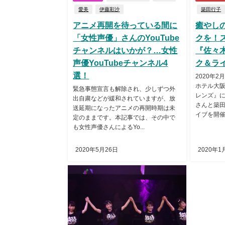
愛美
伊藤彩沙
築田行子
アニメ再開を待っている間に
癒やし
「女性声優」さんのYouTube
クを！
チャンネルはいかが？…女性
『佐々
声優YouTubeチャンネル4
ク＆ラ
選！
2020年
ホテル大阪
緊急事態宣言も解除され、少しずつ外
レンズ』
出自粛などが緩和されていますが、放
さんと築
送延期になったアニメの再開時期は未
イブを開催す
定のままです。本記事では、その中で
も女性声優さんによるYo...
2020年5月26日
2020年1