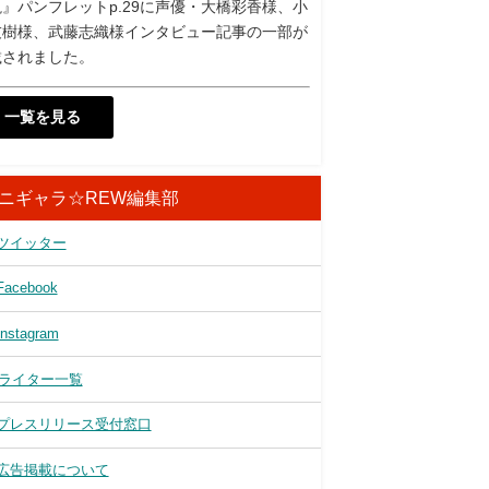
』パンフレットp.29に声優・大橋彩香様、小
友樹様、武藤志織様インタビュー記事の一部が
載されました。
一覧を見る
ニギャラ☆REW編集部
ツイッター
Facebook
Instagram
ライター一覧
プレスリリース受付窓口
広告掲載について