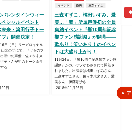
イベント
愛美
三森すずこ
◆
のバレンタインウィー
三森すずこ、橘田いずみ、愛
スペシャルイベント
美…「響」所属声優初の全員
木未来・築田行子トー
集結イベント『響10周年記念
イブ』開催決定！
響ファン感謝祭』が開幕――
歌あり！笑いあり！のイベン
2月16日（日）リーガロイヤル
 山楽の間にて、『けものフ
トは大盛り上がり！
に出演中の声優・佐々木未来
11月24日、『響10周年記念響ファン感
田行子さんが初のトーク＆ラ
謝祭』がカルッツかわさきにて開催さ
る...
れました。出演者は橘田いずみさん、
三森すずこさん、佐々木未来さん、愛
美さん、伊藤彩沙さ...
月29日
2018年11月26日
ア