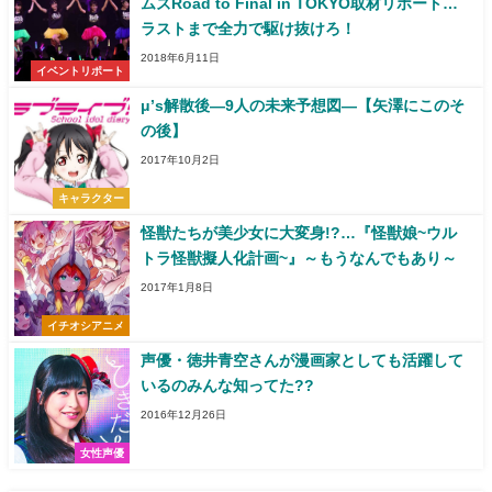
ムズRoad to Final in TOKYO取材リポート…
ラストまで全力で駆け抜けろ！
2018年6月11日
イベントリポート
μ’s解散後―9人の未来予想図―【矢澤にこのそ
の後】
2017年10月2日
キャラクター
怪獣たちが美少女に大変身!?…『怪獣娘~ウル
トラ怪獣擬人化計画~』～もうなんでもあり～
2017年1月8日
イチオシアニメ
声優・徳井青空さんが漫画家としても活躍して
いるのみんな知ってた??
2016年12月26日
女性声優