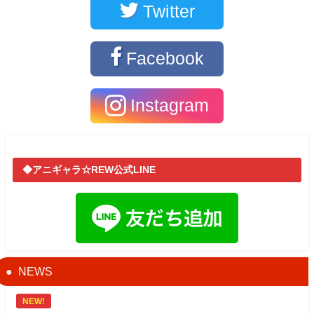
Twitter
Facebook
Instagram
◆アニギャラ☆REW公式LINE
NEWS
NEW!