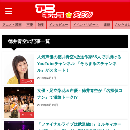
アニメ・漫画
声優
雑学
インタビュー
イベントリポート
連載
さいたま
徳井青空の記事一覧
人気声優の徳井青空×放送作家55人で手掛ける
YouTubeチャンネル 『そらまるのチャンネ
ル』がスタート！
2020年4月1日
ニュース
女優・足立梨花＆声優・徳井青空が『名探偵コ
ナン』で激論トーク!?
2019年8月19日
ニュース
「ファイナルライブは武道館!!」ミルキィホー