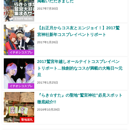
掲載いただきました
2017年7月30日
STAFF NEWS
【お正月からコス友とエンジョイ！】2017鷲
宮神社新年コスプレイベントリポート
2017年1月26日
イチオシコスプレ
2017鷲宮年越しオールナイトコスプレイベン
トリポート…独創的なコスが満載の大晦日〜元
旦
2017年1月25日
イチオシコスプレ
『らき☆すた』の聖地“鷲宮神社”必見スポット
徹底紹介!!
2016年10月29日
聖地巡礼