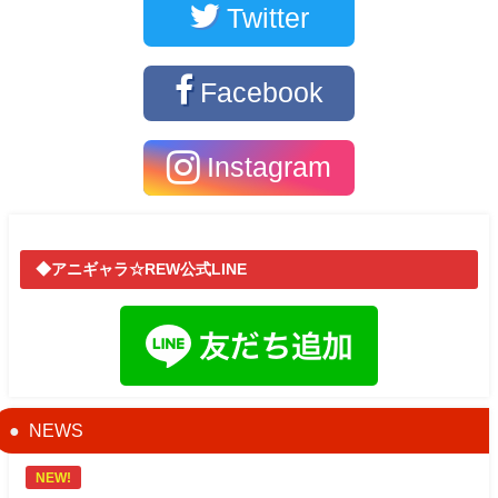
Twitter
Facebook
Instagram
◆アニギャラ☆REW公式LINE
NEWS
NEW!