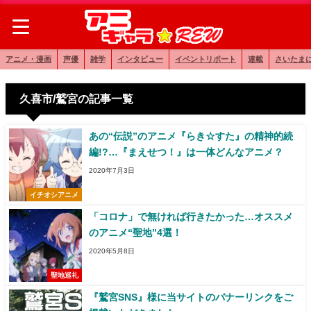
アニメ・漫画
声優
雑学
インタビュー
イベントリポート
連載
さいたま
久喜市/鷲宮の記事一覧
あの“伝説”のアニメ『らき☆すた』の精神的続
編!?…『まえせつ！』は一体どんなアニメ？
2020年7月3日
イチオシアニメ
「コロナ」で無ければ行きたかった…オススメ
のアニメ“聖地”4選！
2020年5月8日
聖地巡礼
『鷲宮SNS』様に当サイトのバナーリンクをご