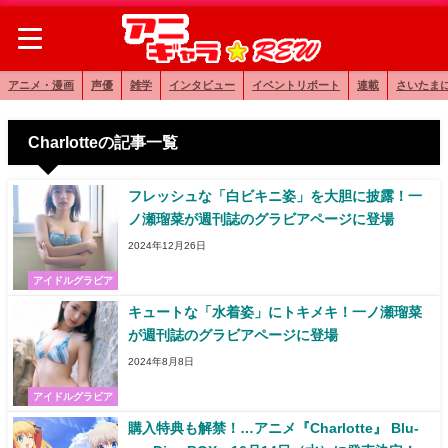
アニメ・漫画
声優
雑学
インタビュー
イベントリポート
連載
さいたま
Charlotteの記事一覧
フレッシュな「白ビキニ姿」を大胆に披露！一
ノ瀬瑠菜が週刊誌のグラビアページに登場
2024年12月26日
アイドルグラビア
キュートな「水着姿」にトキメキ！一ノ瀬瑠菜
が週刊誌のグラビアページに登場
2024年8月8日
アイドルグラビア
購入特典も解禁！…アニメ『Charlotte』 Blu-