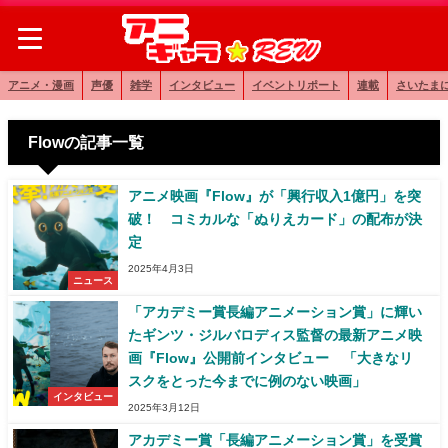
アニメ・漫画
声優
雑学
インタビュー
イベントリポート
連載
さいたま
Flowの記事一覧
アニメ映画『Flow』が「興行収入1億円」を突
破！ コミカルな「ぬりえカード」の配布が決
定
2025年4月3日
ニュース
「アカデミー賞長編アニメーション賞」に輝い
たギンツ・ジルバロディス監督の最新アニメ映
画『Flow』公開前インタビュー 「大きなリ
スクをとった今までに例のない映画」
インタビュー
2025年3月12日
アカデミー賞「長編アニメーション賞」を受賞