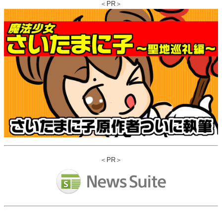
＜PR＞
＜PR＞