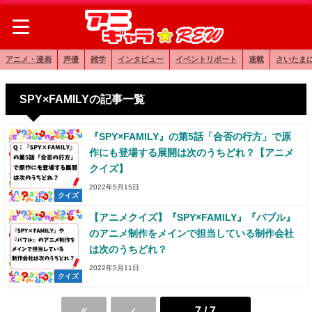
アニメ・漫画
声優
雑学
インタビュー
イベントリポート
連載
さいたま
SPY×FAMILYの記事一覧
『SPY×FAMILY』の第5話「合否の行方」で原
作にも登場する展開は次のうちどれ？【アニメ
クイズ】
2022年5月15日
クイズ
【アニメクイズ】『SPY×FAMILY』『バブル』
のアニメ制作をメインで担当している制作会社
は次のうちどれ？
2022年5月11日
クイズ
7 / 7