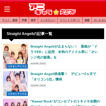
アニメ・漫画
声優
雑学
インタビュー
イベントリポート
連載
さいたま
Straight Angeliの記事一覧
Straight Angeliが止まらない！ 新曲が「ド
ラマED」に起用 令和のアイドル界に「オレ
ンジ色の旋風」を
2026年1月8日
イチオシアイドル
Straight Angeli快進撃！ デビュー2ヵ月で
「オリコン1位」獲得
2026年1月8日
イチオシアイドル
“Kawaii Rock”がコンセプトのトキメキ全開の