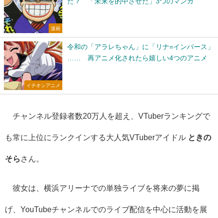
た？ 「未来を的中させた」3つのマンガ
漫画
令和の「アラレちゃん」に「リナ=インバース」
…… 再アニメ化されたら嬉しい4つのアニメ
イチオシアニメ
チャンネル登録者数
20
万人を超え、
VTuber
ランキングで
も常に上位にランクインする大人気
VTuber
アイドル
ときの
そら
さん。
彼女は、横浜アリーナでの単独ライブを将来の夢に掲
げ、
YouTube
チャンネルでのライブ配信を中心に活動を展