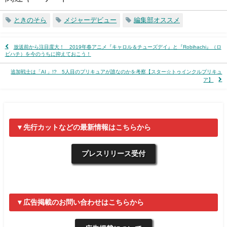
ときのそら
メジャーデビュー
編集部オススメ
放送前から注目度大！ 2019年春アニメ『キャロル＆チューズデイ』と『Robihachi』（ロ
ビハチ）を今のうちに抑えておこう！
追加戦士は「AI 」!? 5人目のプリキュアが誰なのかを考察【スター☆トゥインクルプリキュ
ア】
▼先行カットなどの最新情報はこちらから
プレスリリース受付
▼広告掲載のお問い合わせはこちらから