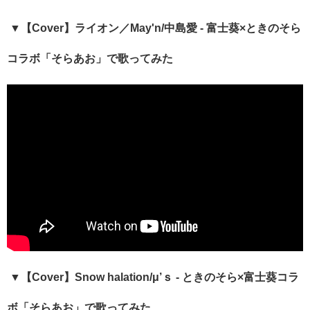
▼【
Cover
】ライオン／
May'n/
中島愛
-
富士葵×ときのそら
コラボ「そらあお」で歌ってみた
▼【
Cover
】
Snow halation/
μ’ｓ
-
ときのそら×富士葵コラ
ボ「そらあお」で歌ってみた