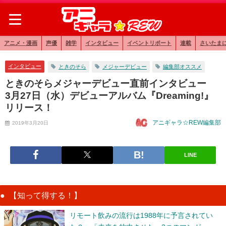
アニメ・漫画
声優
雑学
インタビュー
イベントリポート
連載
さいたま
インタビュー
ときのそら
メジャーデビュー
編集部オススメ
ときのそらメジャーデビュー直前インタビュー
3月27日（水）デビューアルバム『Dreaming!』
リリース！
アニギャラ☆REW編集部
2019年3月20日
LINE
【知って得する！】
リモート飲みの流行は1988年に予言されてい