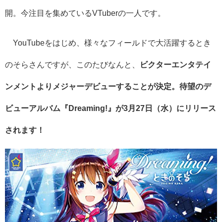
開。今注目を集めている
VTuber
の一人です。
YouTube
をはじめ、様々なフィールドで大活躍するとき
のそらさんですが、このたびなんと、
ビクターエンタテイ
ンメントよりメジャーデビューすることが決定。待望のデ
ビューアルバム『
Dreaming!
』が
3
月
27
日（水）にリリース
されます！