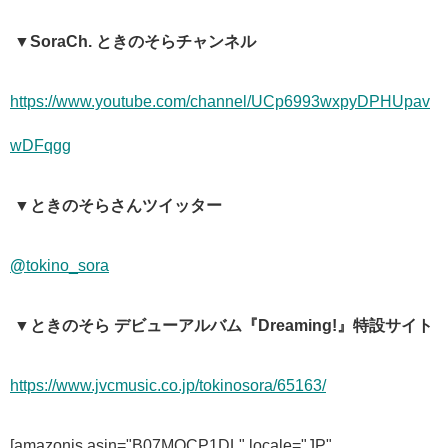
▼
SoraCh.
ときのそらチャンネル
https://www.youtube.com/channel/UCp6993wxpyDPHUpav
wDFqgg
▼ときのそらさんツイッター
@
tokino_sora
▼ときのそら
デビューアルバム『
Dreaming!
』特設サイト
https://www.jvcmusic.co.jp/tokinosora/65163/
[amazonjs asin="B07MQCP1DL" locale="JP"