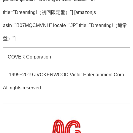
title="Dreaming!（初回限定盤）"] [amazonjs
asin="B07MQCMVNH" locale="JP" title="Dreaming!（通常
盤）"]
©COVER Corporation
© 1999−2019 JVCKENWOOD Victor Entertainment Corp.
All rights reserved.