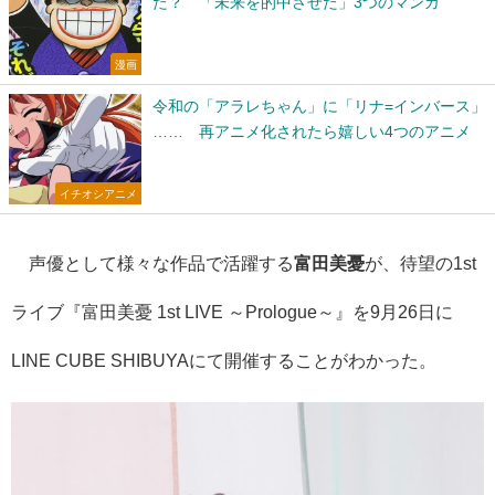
た？ 「未来を的中させた」3つのマンガ
漫画
令和の「アラレちゃん」に「リナ=インバース」
…… 再アニメ化されたら嬉しい4つのアニメ
イチオシアニメ
声優として様々な作品で活躍する
富田美憂
が、待望の1st
ライブ『富田美憂 1st LIVE ～Prologue～』を9月26日に
LINE CUBE SHIBUYAにて開催することがわかった。