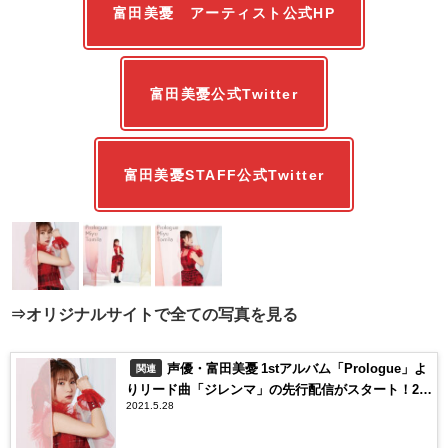
富田美憂 アーティスト公式HP
富田美憂公式Twitter
富田美憂STAFF公式Twitter
⇒オリジナルサイトで全ての写真を見る
声優・富田美憂 1stアルバム「Prologue」よ
関連
りリード曲「ジレンマ」の先行配信がスタート！28
2021.5.28
日18時より当楽曲のMVがプレミア公開！