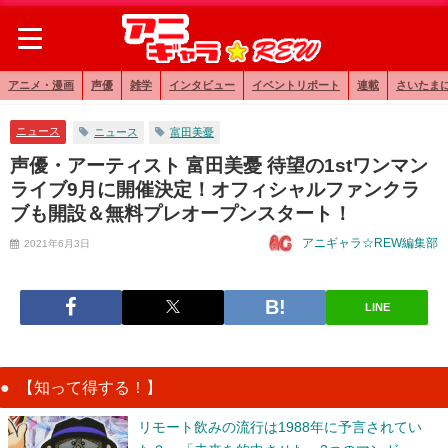
アニメ・漫画
声優
雑学
インタビュー
イベントリポート
連載
さいたま
ニュース
ニュース
富田美憂
声優・アーティスト 富田美憂 待望の1stワンマン
ライブ9月に開催決定！オフィシャルファンクラ
ブも開設＆無料プレオープンスタート！
アニギャラ☆REW編集部
2021年6月3日
LINE
【知って得する！】
リモート飲みの流行は1988年に予言されてい