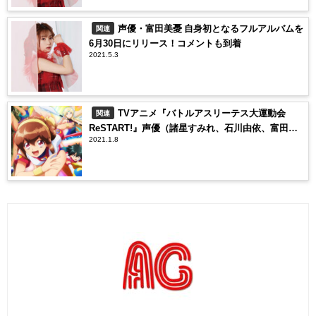
声優・富田美憂 自身初となるフルアルバムを
関連
6月30日にリリース！コメントも到着
2021.5.3
TVアニメ『バトルアスリーテス大運動会
関連
ReSTART!』声優（諸星すみれ、石川由依、富田美
2021.1.8
憂）インタビューが到着！これからますます加速し
ていく伝説のリスタートに期待