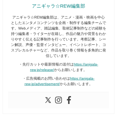
アニギャラ☆REW編集部
アニギャラ☆REW編集部は、アニメ・漫画・映画を中心
としたエンタメコンテンツを企画・制作する編集チームで
す。Webメディア、雑誌編集、取材記事制作などの経験を
持つ編集者・ライターが在籍し、作品の魅力や背景をわか
りやすく伝える記事制作を行っています。考察記事、シー
ン解説、声優・監督インタビュー、イベントレポート、コ
スプレカルチャーなど、作品を取り巻く情報を多角的に発
信しています。
・先行カットや最新情報の送付は
https://anigala-
rew.jp/release/
からお願いします。
・広告掲載のお問い合わせは
https://anigala-
rew.jp/advertisement/
からお願いします。