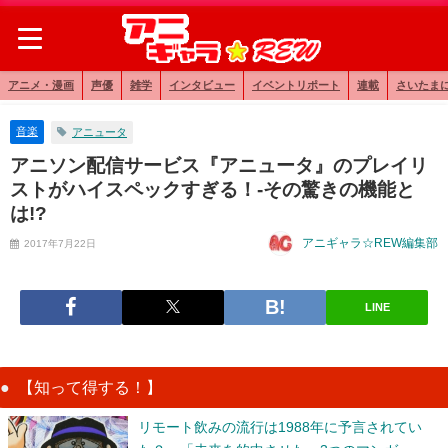
アニメ・漫画
声優
雑学
インタビュー
イベントリポート
連載
さいたま
音楽
アニュータ
アニソン配信サービス『アニュータ』のプレイリ
ストがハイスペックすぎる！-その驚きの機能と
は!?
アニギャラ☆REW編集部
2017年7月22日
LINE
【知って得する！】
リモート飲みの流行は1988年に予言されてい