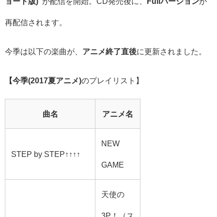
ョート版)”
が配信を開始。CD発売後に、
Fullバージョン
が
再配信されます。
今季は以下の楽曲が、
アニメ終了直後
に更新されました。
【今季(2017夏アニメ)
のプレイリスト】
曲名
アニメ名
NEW
STEP by STEP↑↑↑↑
GAME
天使の
3P！（ス