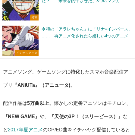
た？ 「未来を的中させた」3つのマンガ
漫画
令和の「アラレちゃん」に「リナ=インバース」
…… 再アニメ化されたら嬉しい4つのアニメ
イチオシアニメ
アニメソング、ゲームソングに
特化
したスマホ音楽配信ア
プリ
『ANiUTa』（アニュータ)
。
配信作品は
5万曲以上
。懐かしの定番アニソンはモチロン、
『NEW GAME』
や、
『天使の3P！（スリーピース）』
な
ど
2017年夏アニメ
のOP/ED曲をイチハヤク配信していると