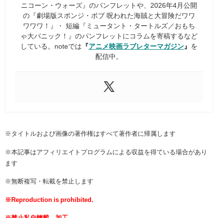
ニコーン・ウォーズ』のパンフレットや、2026年4月公開
の『劇場版スポンジ・ボブ 呪われた海賊と大冒険だワワ
ワワワ！』・ 短編『ミュータント・タートルズ／おもち
ゃ大パニック！』のパンフレットにコラムを寄稿するなど
している。noteでは
『
アニメ映画ラブレターマガジン
』
を
配信中。
※タイトルおよび画像の著作権はすべて著作者に帰属します
※本記事はアフィリエイトプログラムによる収益を得ている場合があり
ます
※無断複写・転載を禁止します
※Reproduction is prohibited.
※禁止私自轉載、加工