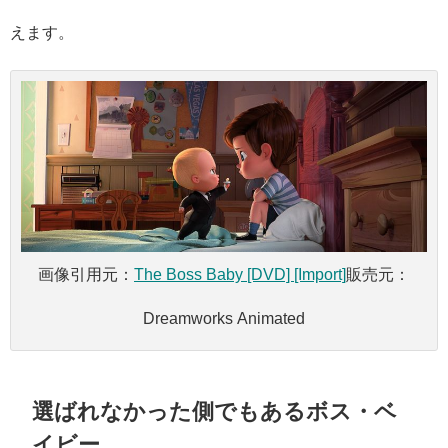
えます。
画像引用元：
The Boss Baby [DVD] [Import]
販売元：
Dreamworks Animated
選ばれなかった側でもあるボス・ベ
イビー