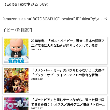
（Edit＆Text/ネジムラ89）
[amazonjs asin="B07D3GM31Q" locale="JP" title="ボス・ベ
イビー (吹替版)"]
2018年春、『ボス・ベイビー』襲来!!-日本の洋画ア
ニメ市場に大きな動きが起きようとしている!?
2017.8.3
『リメンバー・ミー』のパクリじゃないよ…大傑作
『ブック・オブ・ライフ～マノロの数奇な冒険～』
2018.3.12
を忘れないで！
『ズートピア』と同じテーマながら、違った切り口
で世界を描く！-オススメ海外アニメ映画『トロール
2017.7.17
ズ』