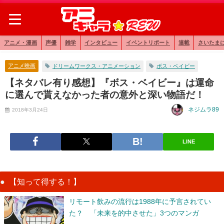
アニメ・漫画
声優
雑学
インタビュー
イベントリポート
連載
さいたま
アニメ映画
ドリームワークス・アニメーション
ボス・ベイビー
【ネタバレ有り感想】『ボス・ベイビー』は運命
に選んで貰えなかった者の意外と深い物語だ！
ネジムラ89
2018年3月24日
LINE
【知って得する！】
リモート飲みの流行は1988年に予言されてい
た？ 「未来を的中させた」3つのマンガ