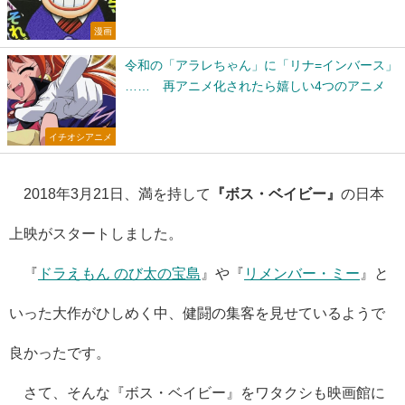
漫画
令和の「アラレちゃん」に「リナ=インバース」
…… 再アニメ化されたら嬉しい4つのアニメ
イチオシアニメ
2018年3月21日、満を持して
『ボス・ベイビー』
の日本
上映がスタートしました。
『
ドラえもん のび太の宝島
』や『
リメンバー・ミー
』と
いった大作がひしめく中、健闘の集客を見せているようで
良かったです。
さて、そんな『ボス・ベイビー』をワタクシも映画館に