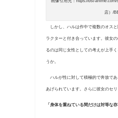
画像引用元：https://bst-anime
店）/B
しかし、ハルは作中で複数のオスと
ラクターと付き合っています。彼女の
るのは同じ女性としての考えが上手く
うか。
ハルが性に対して積極的で奔放であ
あげられています。さらに彼女のセリ
「身体を重ねている間だけは対等な存