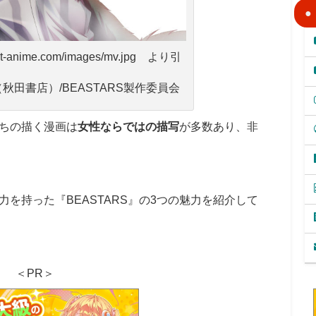
-anime.com/images/mv.jpg より引
田書店）/BEASTARS製作委員会
ちの描く漫画は
女性ならではの描写
が多数あり、非
力を持った『
BEASTARS』の3つの魅力
を紹介して
＜PR＞