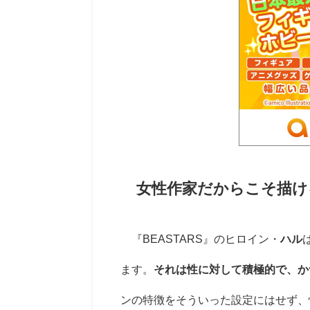
女性作家だからこそ描け
『BEASTARS』
のヒロイン・
ハル
ます。
それは性に対して積極的で、か
ンの特徴をそういった設定にはせず、