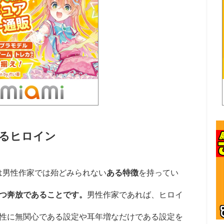
るヒロイン
は男性作家では殆どみられない
ある特徴
を持ってい
つ奔放であることです。
男性作家であれば、ヒロイ
性に無関心である設定や耳年増なだけである設定を