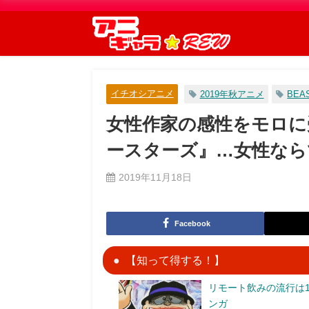
イチオシアニメ
2019年秋アニメ
BEA
女性作家の感性をモロに受
ースターズ』…女性なら
2019年11月18日
Facebook
【知って得する！】
リモート飲みの流行は1
ンガ