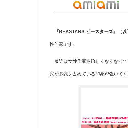
『BEASTARS ビースターズ』（以
性作家です。
最近は女性作家も珍しくなくなって
家が多数を占めている印象が強いです