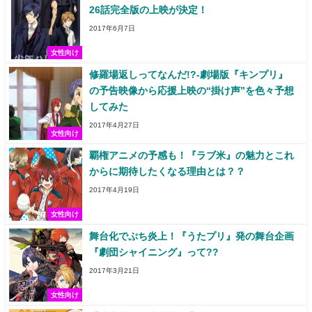
26話完全版の上映が決定！
2017年6月7日
女性向け
修羅場返しってなんだ!?-劇場版『キンプリ』
の予告映像から応援上映の“掛け声”を色々予想
してみた
2017年4月27日
女性向け
覇権アニメの予感も！『ラブ米』の魅力とこれ
からに期待したくなる理由とは？？
2017年4月19日
女性向け
舞台化でぷち炎上！『うたプリ』発の舞台企画
『劇団シャイニング』って??
2017年3月21日
女性向け