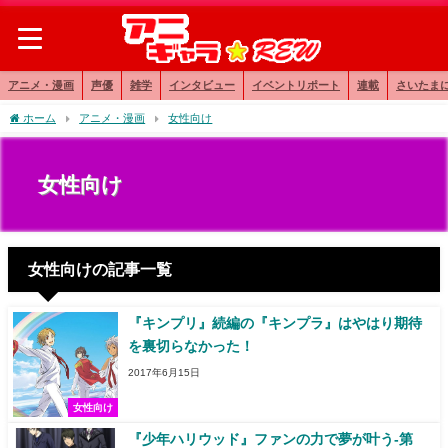
アニメ・漫画
声優
雑学
インタビュー
イベントリポート
連載
さいたま
ホーム
アニメ・漫画
女性向け
女性向け
女性向けの記事一覧
『キンプリ』続編の『キンプラ』はやはり期待
を裏切らなかった！
2017年6月15日
女性向け
『少年ハリウッド』ファンの力で夢が叶う-第