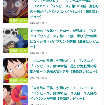
「ルフィが老人に」、「ジンベエが子供に」
──TVアニメ『ワンピース』第1094話 麦わら
の一味がベガパンクにハメられた!?【最新話レ
ビュー】
最新話レビュー
2024年2月20日
まさかの「女体化したロー」が登場!? TVア
ニメ『ワンピース』第1093話 黒ひげの仲間
になった青キジがプリンを誘拐【最新話レビュ
ー】
最新話レビュー
2024年2月13日
「ボニーの父親」が明らかに！ TVアニメ
『ワンピース』第1092話 黒ひげ海賊団の幹
部が食べた悪魔の実も判明【最新話レビュー】
2024年1月30日
最新話レビュー
「未来島の正体」が明らかに！ TVアニメ
『ワンピース』第1091話 ２人目、３人目の
ベガパンクが登場【最新話レビュー】
2024年1月23日