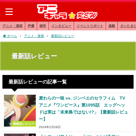
アニメ・漫画
声優
雑学
インタビュー
イベントリポート
連載
さいたま
ホーム
アニメ・漫画
最新話レビュー
最新話レビュー
最新話レビューの記事一覧
麦わらの一味 vs. ジンベエのセラフィム TV
アニメ『ワンピース』第1095話 エッグヘッ
ドは実は「未来島ではない!?」【最新話レビュ
ー】
最新話レビュー
2024年2月28日