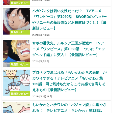
最新話レビュー
ベガパンクは若い女性だった!? TVアニメ
『ワンピース』第1090話 SWORDのメンバー
やサニー号の新設備などお披露目づくし！【最
新話レビュー】
最新話レビュー
2024年1月16日
サボの潜伏先、ルルシア王国が消滅!? TVア
ニメ『ワンピース』第1089話 ついに「エッ
グヘッド編」に突入！【最新話レビュー】
2024年1月9日
最新話レビュー
プロペラで運ばれる「ちいかわたちの表情」が
カワイすぎる！テレビアニメ「ちいかわ」第
129話 同じ気持ちだからこそ共感でき寄りそ
えるもの【最新話レビュー】
最新話レビュー
2023年12月28日
ちいかわとハチワレの「パジャマ姿」に癒やさ
れる！ テレビアニメ「ちいかわ」第128話