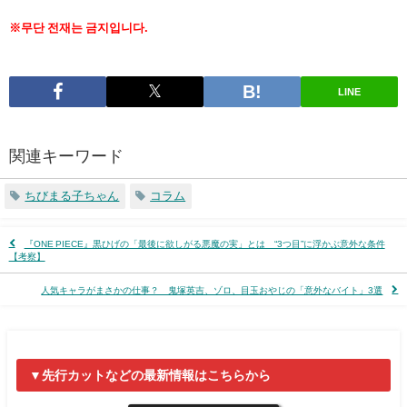
※무단 전재는 금지입니다.
LINE
関連キーワード
ちびまる子ちゃん
コラム
『ONE PIECE』黒ひげの「最後に欲しがる悪魔の実」とは “3つ目”に浮かぶ意外な条件
【考察】
人気キャラがまさかの仕事？ 鬼塚英吉、ゾロ、目玉おやじの「意外なバイト」3選
▼先行カットなどの最新情報はこちらから