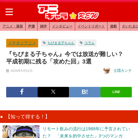
アニメ・漫画
声優
雑学
インタビュー
イベントリポート
連載
さいたま
イチオシアニメ
ちびまる子ちゃん
コラム
『ちびまる子ちゃん』今では放送が難しい？
平成初期に残る「攻めた回」3選
士隠カンナ
2026年5月31日
LINE
【知って得する！】
リモート飲みの流行は1988年に予言されてい
た？ 「未来を的中させた」3つのマンガ