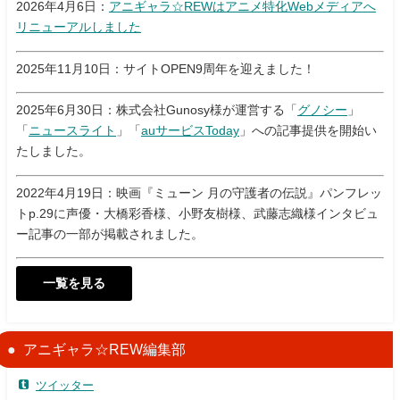
2026年4月6日：
アニギャラ☆REWはアニメ特化Webメディアへ
リニューアルしました
2025年11月10日：サイトOPEN9周年を迎えました！
2025年6月30日：株式会社Gunosy様が運営する「
グノシー
」
「
ニュースライト
」「
auサービスToday
」への記事提供を開始い
たしました。
2022年4月19日：映画『ミューン 月の守護者の伝説』パンフレッ
トp.29に声優・大橋彩香様、小野友樹様、武藤志織様インタビュ
ー記事の一部が掲載されました。
一覧を見る
アニギャラ☆REW編集部
ツイッター