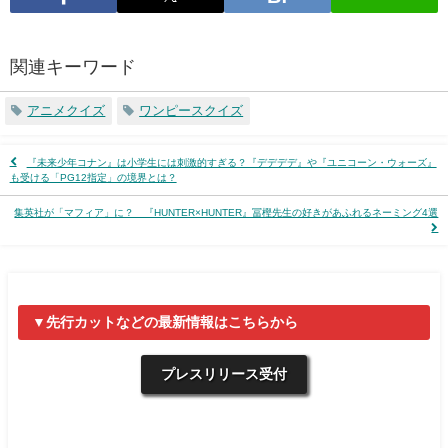
関連キーワード
アニメクイズ
ワンピースクイズ
『未来少年コナン』は小学生には刺激的すぎる？『デデデデ』や『ユニコーン・ウォーズ』
も受ける「PG12指定」の境界とは？
集英社が「マフィア」に？ 『HUNTER×HUNTER』冨樫先生の好きがあふれるネーミング4選
▼先行カットなどの最新情報はこちらから
プレスリリース受付