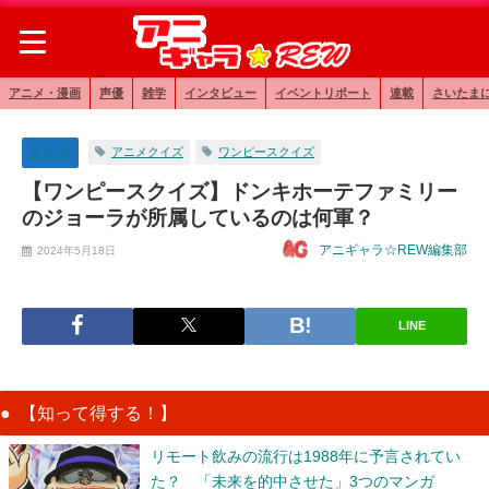
アニメ・漫画
声優
雑学
インタビュー
イベントリポート
連載
さいたま
クイズ
アニメクイズ
ワンピースクイズ
【ワンピースクイズ】ドンキホーテファミリー
のジョーラが所属しているのは何軍？
アニギャラ☆REW編集部
2024年5月18日
LINE
【知って得する！】
リモート飲みの流行は1988年に予言されてい
た？ 「未来を的中させた」3つのマンガ