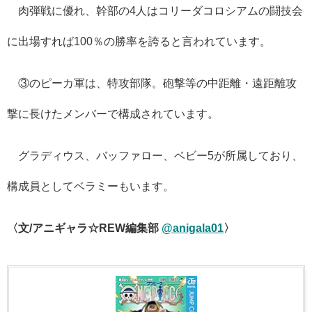
肉弾戦に優れ、幹部の
4
人はコリーダコロシアムの闘技会
に出場すれば
100
％の勝率を誇ると言われています。
③のピーカ軍は、特攻部隊。砲撃等の中距離・遠距離攻
撃に長けたメンバーで構成されています。
グラディウス、バッファロー、ベビー
5
が所属しており、
構成員としてベラミーもいます。
〈文/アニギャラ☆REW編集部
@anigala01
〉