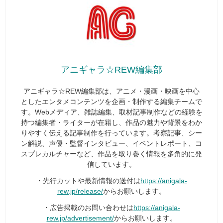
アニギャラ☆REW編集部
アニギャラ☆REW編集部は、アニメ・漫画・映画を中心
としたエンタメコンテンツを企画・制作する編集チームで
す。Webメディア、雑誌編集、取材記事制作などの経験を
持つ編集者・ライターが在籍し、作品の魅力や背景をわか
りやすく伝える記事制作を行っています。考察記事、シー
ン解説、声優・監督インタビュー、イベントレポート、コ
スプレカルチャーなど、作品を取り巻く情報を多角的に発
信しています。
・先行カットや最新情報の送付は
https://anigala-
rew.jp/release/
からお願いします。
・広告掲載のお問い合わせは
https://anigala-
rew.jp/advertisement/
からお願いします。