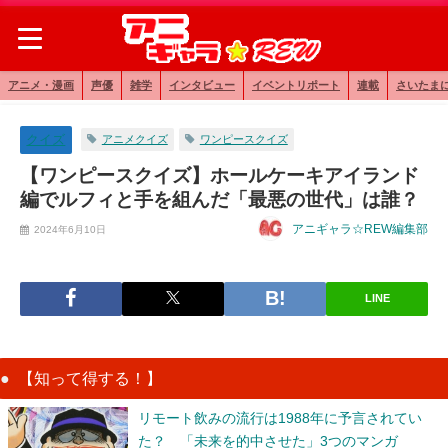
アニメ・漫画
声優
雑学
インタビュー
イベントリポート
連載
さいたま
クイズ
アニメクイズ
ワンピースクイズ
【ワンピースクイズ】ホールケーキアイランド
編でルフィと手を組んだ「最悪の世代」は誰？
アニギャラ☆REW編集部
2024年6月10日
LINE
【知って得する！】
リモート飲みの流行は1988年に予言されてい
た？ 「未来を的中させた」3つのマンガ