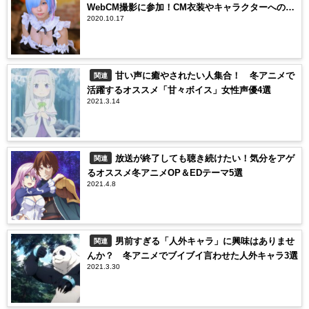
WebCM撮影に参加！CM衣装やキャラクターへの想
2020.10.17
いなどを熱く語る
甘い声に癒やされたい人集合！ 冬アニメで
関連
活躍するオススメ「甘々ボイス」女性声優4選
2021.3.14
放送が終了しても聴き続けたい！気分をアゲ
関連
るオススメ冬アニメOP＆EDテーマ5選
2021.4.8
男前すぎる「人外キャラ」に興味はありませ
関連
んか？ 冬アニメでブイブイ言わせた人外キャラ3選
2021.3.30