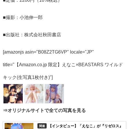
■撮影：小池伸一郎
■出版社：株式会社秋田書店
[amazonjs asin="B08Z2TG6VP" locale="JP"
title="【Amazon.co.jp 限定】えなこ×BEASTARS ワイルド
キック(生写真1枚付き)"]
⇒オリジナルサイトで全ての写真を見る
【インタビュー】「えなこ」が『リゼロス』
関連