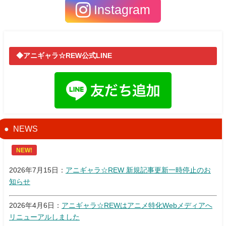
Instagram
◆アニギャラ☆REW公式LINE
NEWS
NEW!
2026年7月15日：
アニギャラ☆REW 新規記事更新一時停止のお
知らせ
2026年4月6日：
アニギャラ☆REWはアニメ特化Webメディアへ
リニューアルしました