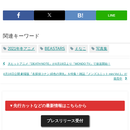
LINE
関連キーワード
2021年冬アニメ
BEASTARS
えなこ
写真集
大ヒットアニメ『DEATH NOTE』が4月19日より『MONDO TV』で放送開始！
4月16日公開 劇場版『名探偵コナン 緋色の弾丸』を特集！雑誌『メンズユニット mini Vol.1』が
発売中
▼先行カットなどの最新情報はこちらから
プレスリリース受付