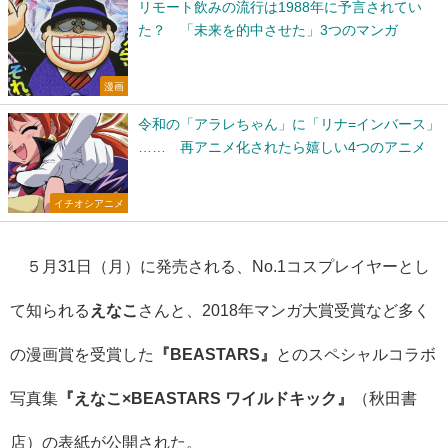
リモート飲みの流行は1988年に予言されてい
た？ 「未来を的中させた」3つのマンガ
漫画
令和の「アラレちゃん」に「リナ=インバース」
…… 再アニメ化されたら嬉しい4つのアニメ
イチオシアニメ
５月31日（月）に発売される、No.1コスプレイヤーとし
て知られる
えなこ
さんと、2018年マンガ大賞受賞など多く
の漫画賞を受賞した
『BEASTARS』
とのスペシャルコラボ
写真集
『えなこ×BEASTARS ワイルドキック』
（秋田書
店）の表紙が公開された。