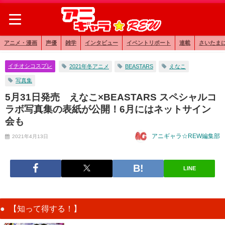
アニメ・漫画
声優
雑学
インタビュー
イベントリポート
連載
さいたま
イチオシコスプレ
2021年冬アニメ
BEASTARS
えなこ
写真集
5月31日発売 えなこ×BEASTARS スペシャルコ
ラボ写真集の表紙が公開！6月にはネットサイン
会も
アニギャラ☆REW編集部
2021年4月13日
LINE
【知って得する！】