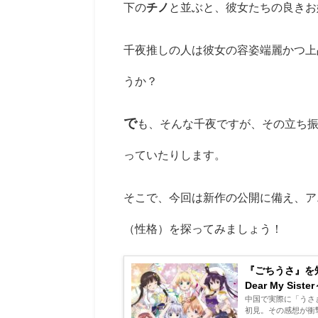
下の
チノ
と並ぶと、彼女たちの良きお
千夜推しの人は彼女の容姿端麗かつ上
うか？
で
も、そ
んな千夜ですが、その立ち
っていたりします。
そこで、今回は新作の公開に備え、ア
（性格）を探ってみましょう！
『ごちうさ』を
Dear My Si
中国で実際に「うさ
初見。その感想が衝