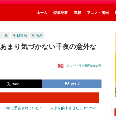
ホーム
特集記事
連載
アニメ・漫画
千夜
日常系
萌系
あまり気づかない千夜の意外な
アニギャラ☆REW編集部
post
はてブ
988年に予言されていた？ 「未来を的中させた」3つのマ