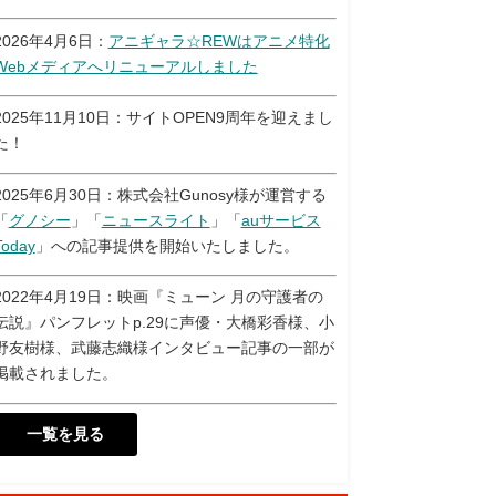
2026年4月6日：
アニギャラ☆REWはアニメ特化
Webメディアへリニューアルしました
2025年11月10日：サイトOPEN9周年を迎えまし
た！
2025年6月30日：株式会社Gunosy様が運営する
「
グノシー
」「
ニュースライト
」「
auサービス
Today
」への記事提供を開始いたしました。
2022年4月19日：映画『ミューン 月の守護者の
伝説』パンフレットp.29に声優・大橋彩香様、小
野友樹様、武藤志織様インタビュー記事の一部が
掲載されました。
一覧を見る