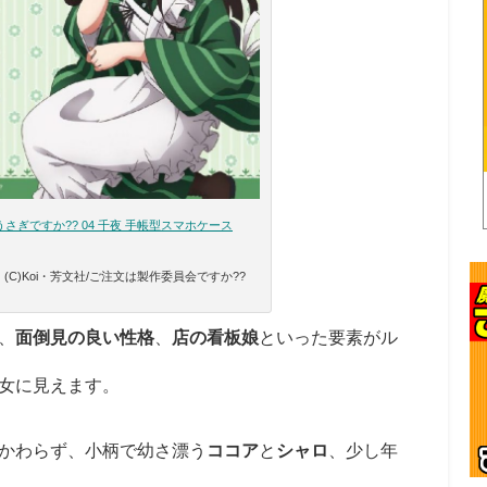
さぎですか?? 04 千夜 手帳型スマホケース
(C)Koi・芳文社/ご注文は製作委員会ですか??
、
面倒見の良い性格
、
店の看板娘
といった要素がル
女に見えます。
かわらず、小柄で幼さ漂う
ココア
と
シャロ
、少し年