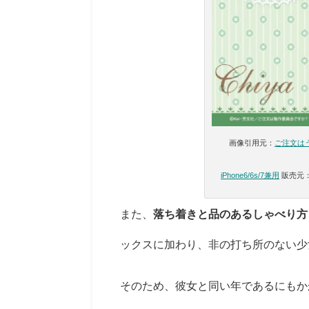
画像引用元：
ご注文はう
iPhone6/6s/7兼用
販売元：
また、
落ち着きと品のあるしゃべり方
ックスに加わり、非の打ち所のない少
そのため、彼女と同い年であるにもか