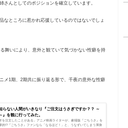
姉さんとしてのポジションを確立しています。
品なところに惹かれ応援しているのではないでしょ
振る舞いにより、意外と観ていて気づかない性癖を持
ニメ1期、2期共に振り返る形で、千夜の意外な性癖
知らない人間がいきなり『ご注文はうさぎですか？？ ～
ster～』を観に行ってみた。
ぎを注文したことがある」アニメ映画ライターが、劇場版『ごちうさ』を
撃的!?『ごちうさ』ファンなら「なるほど！」と、うなずいてしまう渾身