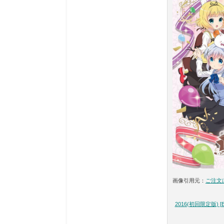
画像引用元：
ご注文はう
2016(初回限定版) [Bl