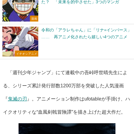
た？ 「未来を的中させた」3つのマンガ
漫画
令和の「アラレちゃん」に「リナ=インバース」
…… 再アニメ化されたら嬉しい4つのアニメ
イチオシアニメ
「週刊少年ジャンプ」にて連載中の吾峠呼世晴先生によ
る、シリーズ累計発行部数1200万部を突破した人気漫画
『
鬼滅の刃
』。アニメーション制作はufotableが手掛け、ハ
イクオリティな“血風剣戟冒険譚”を描き上げた超大作だ。