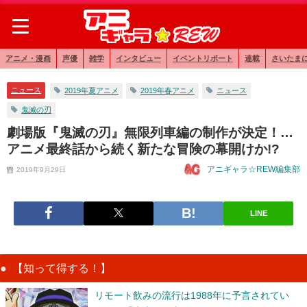
アニメ・漫画
声優
雑学
インタビュー
イベントリポート
連載
さいたま
ニュース
2019年夏アニメ
2019年春アニメ
ニュース
鬼滅の刃
劇場版『鬼滅の刃』無限列車編の制作が決定！…
アニメ最終話から続く新たな冒険の幕開けか!?
アニギャラ☆REW編集部
2019年9月29日
LINE
【知って得する！】
リモート飲みの流行は1988年に予言されてい