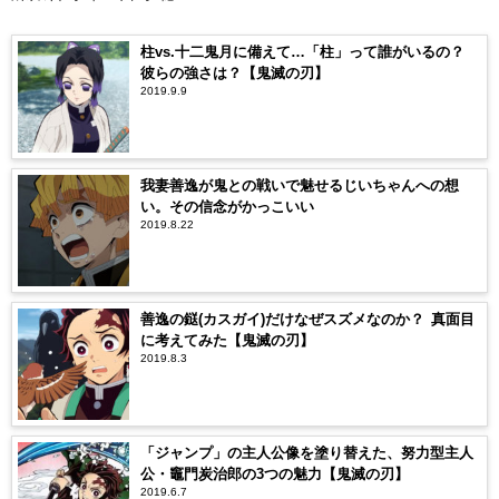
柱vs.十二鬼月に備えて…「柱」って誰がいるの？
彼らの強さは？【鬼滅の刃】
2019.9.9
我妻善逸が鬼との戦いで魅せるじいちゃんへの想
い。その信念がかっこいい
2019.8.22
善逸の鎹(カスガイ)だけなぜスズメなのか？ 真面目
に考えてみた【鬼滅の刃】
2019.8.3
「ジャンプ」の主人公像を塗り替えた、努力型主人
公・竈門炭治郎の3つの魅力【鬼滅の刃】
2019.6.7