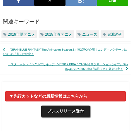
LINE
関連キーワード
2019年夏アニメ
2019年春アニメ
ニュース
鬼滅の刃
『GRANBLUE FANTASY The Animation Season 2』第2弾KV公開！エンディングテーマは
adieuの「蒼」に決定！
『スター☆トゥインクルプリキュアLIVE2019 KIRA☆YABA!イマジネーションライブ』Blu-
ray&DVDが2020年3月4日（水）発売決定！
▼先行カットなどの最新情報はこちらから
プレスリリース受付