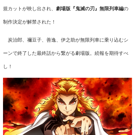
規カットが映し出され、
劇場版『鬼滅の刃』無限列車編
の
制作決定が解禁された！
炭治郎、禰豆子、善逸、伊之助が無限列車に乗り込むシ
ーンで終了した最終話から繋がる劇場版。続報を期待すべ
し！