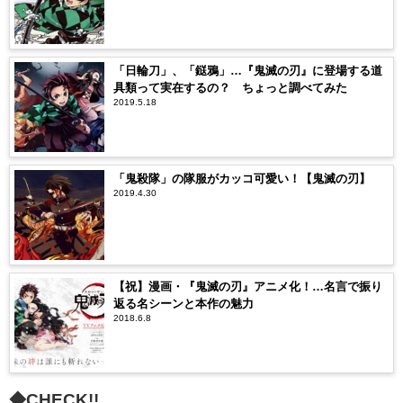
「日輪刀」、「鎹鴉」…『鬼滅の刃』に登場する道
具類って実在するの？ ちょっと調べてみた
2019.5.18
「鬼殺隊」の隊服がカッコ可愛い！【鬼滅の刃】
2019.4.30
【祝】漫画・『鬼滅の刃』アニメ化！…名言で振り
返る名シーンと本作の魅力
2018.6.8
◆CHECK!!