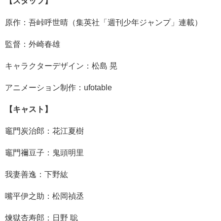
【スタッフ】
原作：吾峠呼世晴（集英社「週刊少年ジャンプ」連載）
監督：外崎春雄
キャラクターデザイン：松島 晃
アニメーション制作：ufotable
【キャスト】
竈門炭治郎：花江夏樹
竈門禰豆子：鬼頭明里
我妻善逸：下野紘
嘴平伊之助：松岡禎丞
煉獄杏寿郎：日野 聡