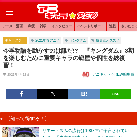
アニメ・漫画
声優
雑学
インタビュー
イベントリポート
連載
さいたま
キャラクター
2021年春アニメ
キングダム
編集部オススメ
今季物語を動かすのは誰だ!? 『キングダム』3期
を楽しむために重要キャラの戦歴や個性を総復
習！
アニギャラ☆REW編集部
2021年4月12日
LINE
【知って得する！】
リモート飲みの流行は1988年に予言されてい