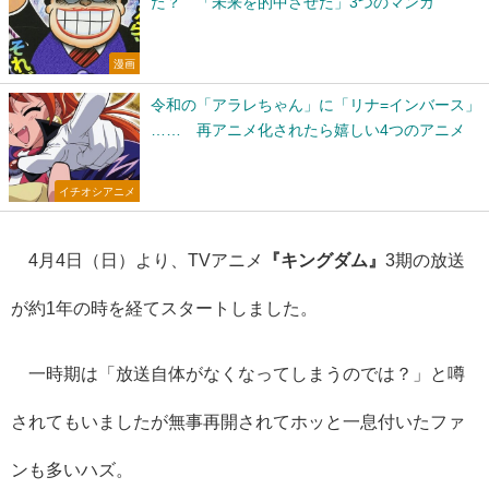
た？ 「未来を的中させた」3つのマンガ
漫画
令和の「アラレちゃん」に「リナ=インバース」
…… 再アニメ化されたら嬉しい4つのアニメ
イチオシアニメ
4月4日（日）より、TVアニメ
『キングダム』
3
期の放送
が約
1
年の時を経てスタートしました。
一時期は「放送自体がなくなってしまうのでは？」と噂
されてもいましたが無事再開されてホッと一息付いたファ
ンも多いハズ。