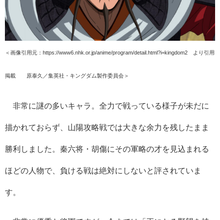
＜画像引用元：https://www6.nhk.or.jp/anime/program/detail.html?i=kingdom2 より引用
掲載 ©原泰久／集英社・キングダム製作委員会＞
非常に謎の多いキャラ。全力で戦っている様子が未だに
描かれておらず、山陽攻略戦では大きな余力を残したまま
勝利しました。秦六将・胡傷にその軍略の才を見込まれる
ほどの人物で、負ける戦は絶対にしないと評されていま
す。