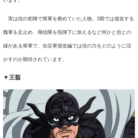
います。
実は信の初陣で将軍を務めていた人物。
3
期では侵攻する
魏軍を足止め、飛信隊を指揮下に加えるなど何かと信との
縁がある将軍で、合従軍侵攻編では信の力をどのように活
かすのか期待されています。
▼王翦