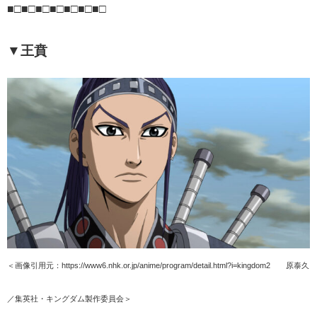
■□■□■□■□■□■□■□
▼王賁
＜画像引用元：https://www6.nhk.or.jp/anime/program/detail.html?i=kingdom2 ©原泰久
／集英社・キングダム製作委員会＞