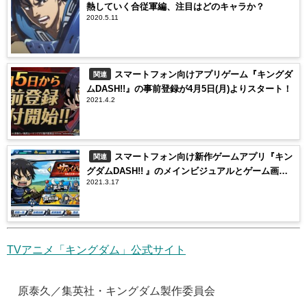
熱していく合従軍編、注目はどのキャラか？
2020.5.11
スマートフォン向けアプリゲーム『キングダ
関連
ムDASH!!』の事前登録が4月5日(月)よりスタート！
2021.4.2
スマートフォン向け新作ゲームアプリ『キン
関連
グダムDASH!! 』のメインビジュアルとゲーム画像
2021.3.17
が公開！2021年春配信開始予定
TVアニメ「キングダム」公式サイト
©原泰久／集英社・キングダム製作委員会