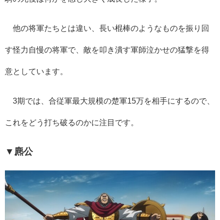
他の将軍たちとは違い、長い棍棒のようなものを振り回
す怪力自慢の将軍で、敵を叩き潰す軍師泣かせの猛撃を得
意としています。
3
期では、合従軍最大規模の楚軍
15
万を相手にするので、
これをどう打ち破るのかに注目です。
▼麃公