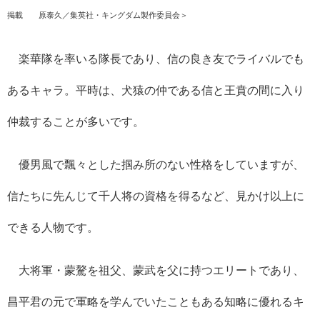
掲載 ©原泰久／集英社・キングダム製作委員会＞
楽華隊を率いる隊長であり、信の良き友でライバルでも
あるキャラ。平時は、犬猿の仲である信と王賁の間に入り
仲裁することが多いです。
優男風で飄々とした掴み所のない性格をしていますが、
信たちに先んじて千人将の資格を得るなど、見かけ以上に
できる人物です。
大将軍・蒙驁を祖父、蒙武を父に持つエリートであり、
昌平君の元で軍略を学んでいたこともある知略に優れるキ