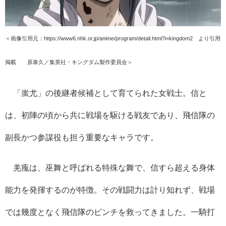
＜画像引用元：https://www6.nhk.or.jp/anime/program/detail.html?i=kingdom2 より引用
掲載
©原泰久／集英社・キングダム製作委員会＞
「蚩尤」の後継者候補として育てられた女戦士。信と
は、初陣の頃から共に戦場を駆ける戦友であり、飛信隊の
副長かつ参謀役も担う重要なキャラです。
羌瘣は、巫舞と呼ばれる特殊な舞で、信すら超える身体
能力を発揮するのが特徴。その戦闘力は計り知れず、戦場
では幾度となく飛信隊のピンチを救ってきました。一騎打