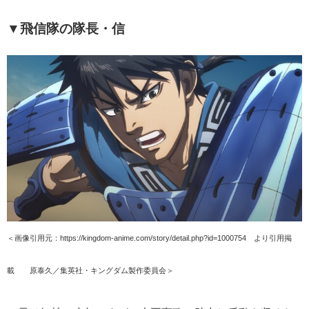
▼飛信隊の隊長・信
＜画像引用元：https://kingdom-anime.com/story/detail.php?id=1000754 より引用掲
載 ©原泰久／集英社・キングダム製作委員会＞