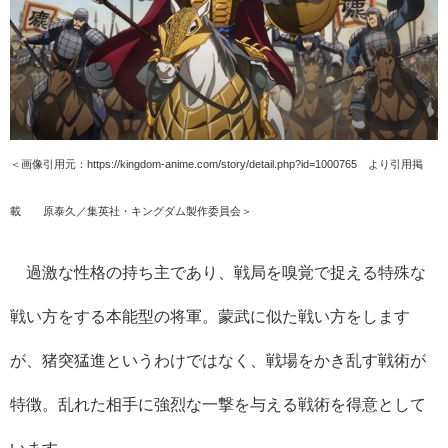
＜画像引用元：https://kingdom-anime.com/story/detail.php?id=1000765 より引用掲
載 ©原泰久／集英社・キングダム製作委員会＞
過激な性格の持ち主であり、戦局を嗅覚で捉える特殊な
戦い方をする本能型の将軍。蒙武に似た戦い方をします
が、猪突猛進というわけではなく、戦場をかき乱す戦術が
特徴。乱れた相手に強烈な一撃を与える戦術を得意として