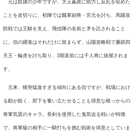
元は奴隷の少年ですが、大王嬴政に助力し反乱を収めた
ことを皮切りに、初陣では魏軍副将・宮元を討ち、馬陽攻
防戦では王騎を支え、飛信隊の名前と矛を託されること
に。信の躍進はそれだけに留まらず、山陽攻略戦で廉頗四
天王・輪虎を討ち取り、
3
期直前には千人将に抜擢されま
す。
元来、猪突猛進すぎる傾向にある信ですが、戦場におけ
る勘が鋭く、部下を奮い立たせることも得意な根っからの
将軍気質のキャラ。長剣を使用した鬼気迫る戦いが特徴
で、将軍級の相手に一騎打ちを挑む戦術を得意としていま