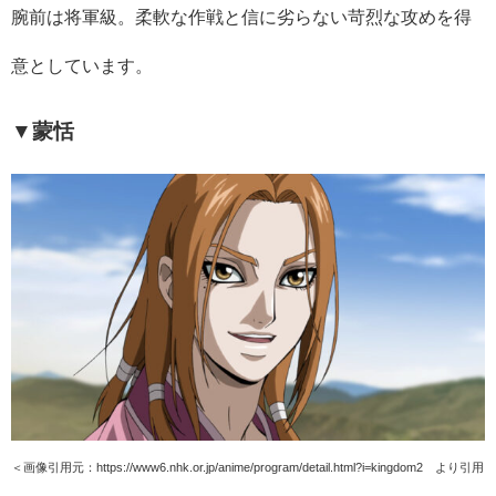
腕前は将軍級。柔軟な作戦と信に劣らない苛烈な攻めを得
意としています。
▼蒙恬
＜画像引用元：https://www6.nhk.or.jp/anime/program/detail.html?i=kingdom2 より引用