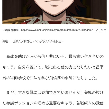
＜画像引用元：https://www6.nhk.or.jp/anime/program/detail.html?i=kingdom2 より引用
掲載 ©原泰久／集英社・キングダム製作委員会＞
嬴政を助けた時から信と共にいる、最も古い付き合いの
キャラ。自分を置いて、戦に出る信の力になりたいと昌平
君の軍師学校で兵法を学び飛信隊の軍師になりました。
まだ、大きな戦には参加できていませんが、羌瘣の抜け
た参謀ポジションを埋める重要なキャラ。苦戦続きの飛信