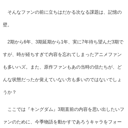
そんなファンの前に立ちはだかる次なる課題は、記憶の
壁。
2
期から
6
年、
3
期延期から
1
年、実に
7
年待ち望んだ
3
期で
すが、時が経ちすぎて内容を忘れてしまったアニメファン
も多いハズ。また、原作ファンもあの当時の信たちが、ど
んな状態だったか覚えていない方も多いのではないでしょ
うか？
ここでは『キングダム』
3
期直前の内容を思い出したいフ
ァンのために、今季物語を動かすであろうキャラをフォー