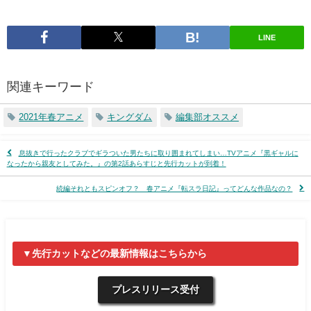
LINE
関連キーワード
2021年春アニメ
キングダム
編集部オススメ
息抜きで行ったクラブでギラついた男たちに取り囲まれてしまい…TVアニメ『黒ギャルに
なったから親友としてみた。』の第2話あらすじと先行カットが到着！
続編それともスピンオフ？ 春アニメ『転スラ日記』ってどんな作品なの？
▼先行カットなどの最新情報はこちらから
プレスリリース受付