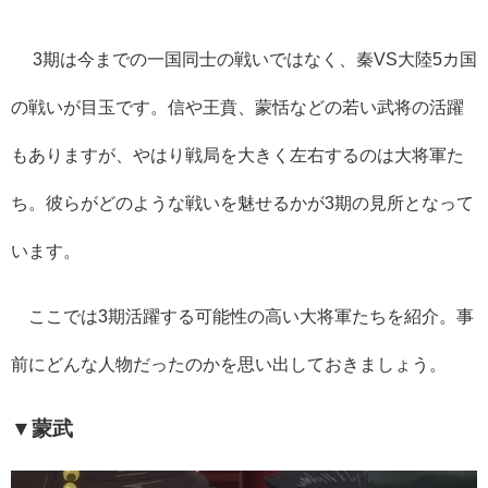
3
期は今までの一国同士の戦いではなく、秦
VS
大陸
5
カ国
の戦いが目玉です。信や王賁、蒙恬などの若い武将の活躍
もありますが、やはり戦局を大きく左右するのは大将軍た
ち。彼らがどのような戦いを魅せるかが
3
期の見所となって
います。
ここでは
3
期活躍する可能性の高い大将軍たちを紹介。事
前にどんな人物だったのかを思い出しておきましょう。
▼蒙武