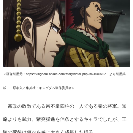
＜画像引用元：https://kingdom-anime.com/story/detail.php?id=1000762 より引用掲
載 ©原泰久／集英社・キングダム製作委員会＞
嬴政の政敵である呂不韋四柱の一人である秦の将軍。知
略よりも武力、猪突猛進を信条とするキャラでしたが、王
騎の死後は何かを感じ大きく成長した様子。