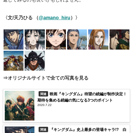
〈文/天乃ひる （
@amano_hiru
）
〉
⇒オリジナルサイトで全ての写真を見る
映画『キングダム』待望の続編が制作決定！
関連
期待を集める続編の気になる3つのポイント
2020.7.22
『キングダム』史上最多の登場キャラ!? 白
関連