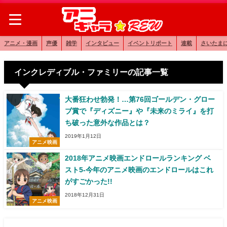
アニメ・漫画
声優
雑学
インタビュー
イベントリポート
連載
さいたま
インクレディブル・ファミリーの記事一覧
大番狂わせ勃発！…第76回ゴールデン・グロー
ブ賞で『ディズニー』や『未来のミライ』を打
ち破った意外な作品とは？
2019年1月12日
アニメ映画
2018年アニメ映画エンドロールランキング ベ
スト5-今年のアニメ映画のエンドロールはこれ
がすごかった!!
2018年12月31日
アニメ映画