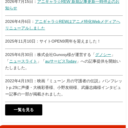
2026年7月15日：
アニギャラ☆REW 新規記事更新一時停止のお
知らせ
2026年4月6日：
アニギャラ☆REWはアニメ特化Webメディアへ
リニューアルしました
2025年11月10日：サイトOPEN9周年を迎えました！
2025年6月30日：株式会社Gunosy様が運営する「
グノシー
」
「
ニュースライト
」「
auサービスToday
」への記事提供を開始い
たしました。
2022年4月19日：映画『ミューン 月の守護者の伝説』パンフレッ
トp.29に声優・大橋彩香様、小野友樹様、武藤志織様インタビュ
ー記事の一部が掲載されました。
一覧を見る