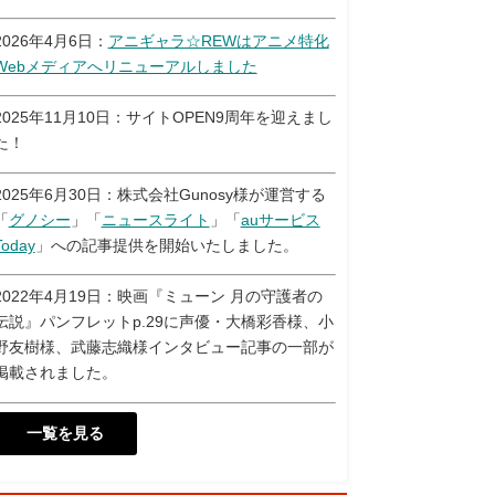
2026年4月6日：
アニギャラ☆REWはアニメ特化
Webメディアへリニューアルしました
2025年11月10日：サイトOPEN9周年を迎えまし
た！
2025年6月30日：株式会社Gunosy様が運営する
「
グノシー
」「
ニュースライト
」「
auサービス
Today
」への記事提供を開始いたしました。
2022年4月19日：映画『ミューン 月の守護者の
伝説』パンフレットp.29に声優・大橋彩香様、小
野友樹様、武藤志織様インタビュー記事の一部が
掲載されました。
一覧を見る