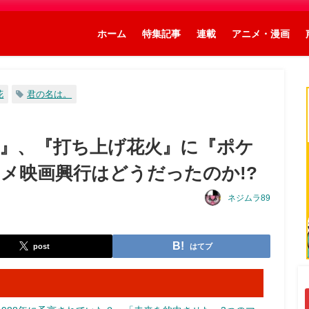
ホーム
特集記事
連載
アニメ・漫画
花
君の名は。
』、『打ち上げ花火』に『ポケ
ニメ映画興行はどうだったのか!?
ネジムラ89
post
はてブ