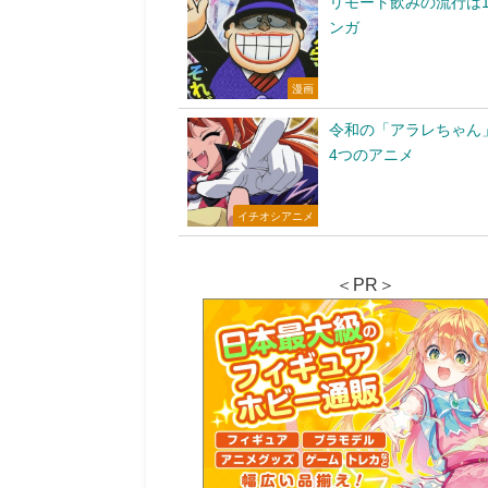
リモート飲みの流行は1
ンガ
漫画
令和の「アラレちゃん
4つのアニメ
イチオシアニメ
＜PR＞