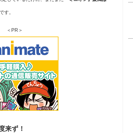
です。
＜PR＞
度来ず！