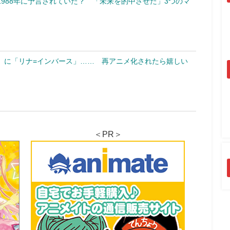
988年に予言されていた？ 「未来を的中させた」3つのマ
」に「リナ=インバース」…… 再アニメ化されたら嬉しい
＜PR＞