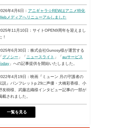
2026年4月6日：
アニギャラ☆REWはアニメ特化
Webメディアへリニューアルしました
2025年11月10日：サイトOPEN9周年を迎えまし
た！
2025年6月30日：株式会社Gunosy様が運営する
「
グノシー
」「
ニュースライト
」「
auサービス
Today
」への記事提供を開始いたしました。
2022年4月19日：映画『ミューン 月の守護者の
伝説』パンフレットp.29に声優・大橋彩香様、小
野友樹様、武藤志織様インタビュー記事の一部が
掲載されました。
一覧を見る