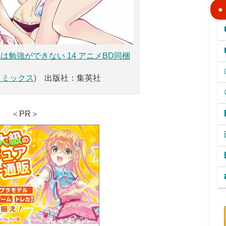
は勉強ができない 14 アニメBD同梱
コミックス)
出版社：集英社
＜PR＞