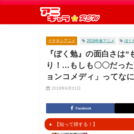
イチオシアニメ
2019年春アニメ
ぼく
『ぼく勉』の面白さは“
り！…もしも〇〇だった
ョンコメディ」ってな
2019年6月21日
Facebook
【知って得する！】