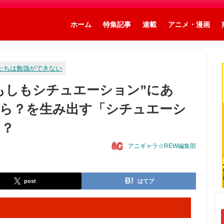
ホーム
特集記事
連載
アニメ・漫画
たちは勉強ができない
もしもシチュエーション”にあ
ら？を生み出す「シチュエーシ
に？
アニギャラ☆REW編集部
post
はてブ