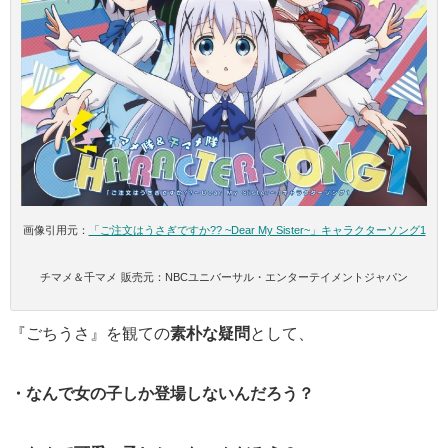
画像引用元：
「ご注文はうさぎですか?? ~Dear My Sister~」キャラクターソング1
チマメ＆千マメ
販売元：NBCユニバーサル・エンターテイメントジャパン
『ごちうさ』を観ての
素朴な疑問
として、
・なんで女の子しか登場しないんだろう？