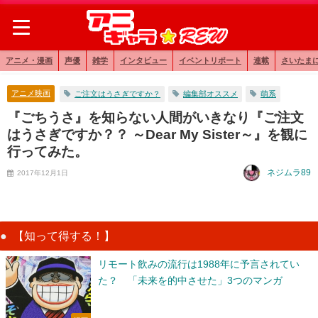
アニメ・漫画
声優
雑学
インタビュー
イベントリポート
連載
さいたま
アニメ映画
ご注文はうさぎですか？
編集部オススメ
萌系
『ごちうさ』を知らない人間がいきなり『ご注文
はうさぎですか？？ ～Dear My Sister～』を観に
行ってみた。
ネジムラ89
2017年12月1日
【知って得する！】
リモート飲みの流行は1988年に予言されてい
た？ 「未来を的中させた」3つのマンガ