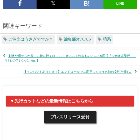
LINE
関連キーワード
ご注文はうさぎですか？
編集部オススメ
萌系
刺激や癒やしが欲しい時に観てほしい！-オススメ終末ものアニメ5選【『少女終末旅行』、
『けものフレンズ』etc.】
【インパクトありすぎ！】エンドロールで二度見しちゃう名前の女性声優4人
▼先行カットなどの最新情報はこちらから
プレスリリース受付