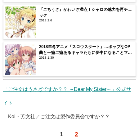
『ごちうさ』かわいさ満点！シャロの魅力を再チェ
ック
2018.2.6
2018年冬アニメ『スロウスタート』…ポップなOP
曲と一癖二癖あるキャラたちに夢中になることマチ
2018.1.30
ガイナシ！
「ご注文はうさぎですか？？ ～Dear My Sister～」公式サ
イト
©Koi・芳文社／ご注文は製作委員会ですか？？
1
2