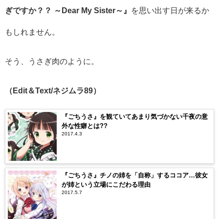
ぎですか？？ ～Dear My Sister～』
を思い出す日が来るか
もしれません。
そう、うさぎ肉のように。
（Edit＆Text/ネジムラ89）
『ごちうさ』を観ていてあまり気づかない千夜の意
外な性癖とは??
2017.4.3
『ごちうさ』チノの姉を「自称」するココア…彼女
が姉という立場にこだわる理由
2017.5.7