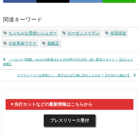
関連キーワード
ちっちゃな雪使いシュガー
ローゼンメイデン
光宗信吉
少女革命ウテナ
遊戯王
「ヘルパーT細胞」ver.のLINE着せかえ2018年10月19日（金）配信スタート！【はたらく
細胞】
ラブストーリーは突然に！…理子はなぜ三橋に恋をしたのか？【今日から俺は!!】
▼先行カットなどの最新情報はこちらから
プレスリリース受付