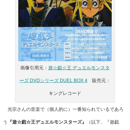
画像引用元：
遊☆戯☆王 デュエルモンスタ
ーズ DVDシリーズ DUEL BOX 4
販売元：
キングレコード
光宗さんの音楽で（個人的に）一番知られているであろ
う
『遊☆戯☆王デュエルモンスターズ』
（以下、『遊戯