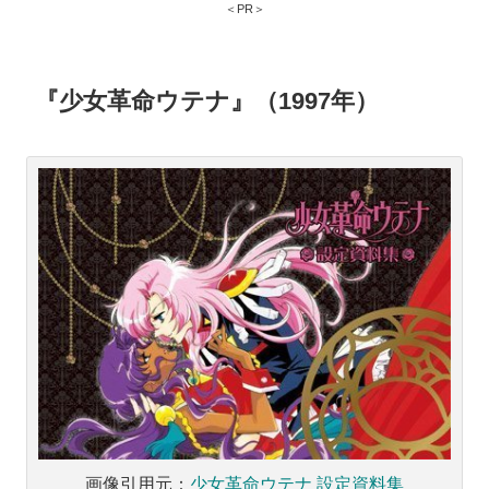
＜PR＞
『少女革命ウテナ』（1997年）
画像引用元：
少女革命ウテナ 設定資料集