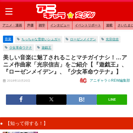
アニメ・漫画
声優
雑学
インタビュー
イベントリポート
連載
さいたま
音楽
ちっちゃな雪使いシュガー
ローゼンメイデン
光宗信吉
少女革命ウテナ
遊戯王
美しい音楽に魅了されることマチガイナシ！…ア
ニメ作曲家「光宗信吉」をご紹介【『遊戯王』、
『ローゼンメイデン』、『少女革命ウテナ』】
アニギャラ☆REW編集部
2018年10月20日
LINE
【知って得する！】