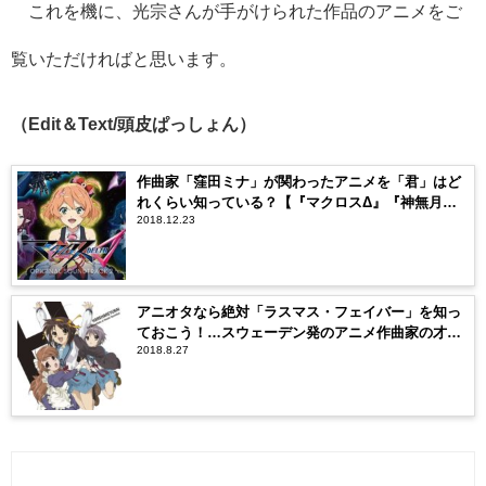
これを機に、光宗さんが手がけられた作品のアニメをご
覧いただければと思います。
（Edit＆Text/頭皮ぱっしょん）
作曲家「窪田ミナ」が関わったアニメを「君」はど
れくらい知っている？【『マクロスΔ』『神無月の
2018.12.23
巫女』…】
アニオタなら絶対「ラスマス・フェイバー」を知っ
ておこう！…スウェーデン発のアニメ作曲家の才能
2018.8.27
に感服