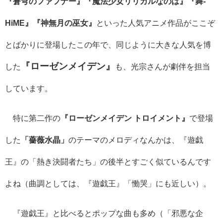
『蒼穹のファフナー』『魔法少女リリカルなのは』『舞-
HiME』『神無月の巫女』
といった人気アニメ作品がここぞ
とばかりに登場したこの年で、同じように大きな人気を博
『ローゼンメイデン』
した
も、光宗さんが劇伴を担当
しています。
特に第二作の
『ローゼンメイデン トロイメント』
で登場
した
「薔薇水晶」
のテーマのメロディなんかは、『遊戯
王』の「熱き決闘者たち」の後半とすごく似ているんです
よね（曲調としては、『遊戯王』「慟哭」にも近しい）。
『遊戯王』と比べるとポップな曲も多め（「邪悪な企