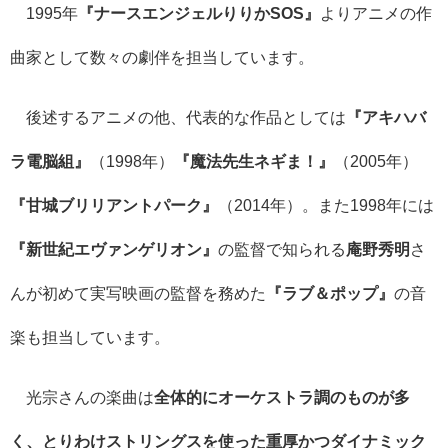
1995年
『ナースエンジェルりりかSOS』
よりアニメの作
曲家として数々の劇伴を担当しています。
後述するアニメの他、代表的な作品としては
『アキハバ
ラ電脳組』
（1998年）
『魔法先生ネギま！』
（2005年）
『甘城ブリリアントパーク』
（2014年）。また1998年には
『新世紀エヴァンゲリオン』
の監督で知られる
庵野秀明
さ
んが初めて実写映画の監督を務めた
『ラブ＆ポップ』
の音
楽も担当しています。
光宗さんの楽曲は
全体的にオーケストラ調のものが多
く、とりわけストリングスを使った重厚かつダイナミック