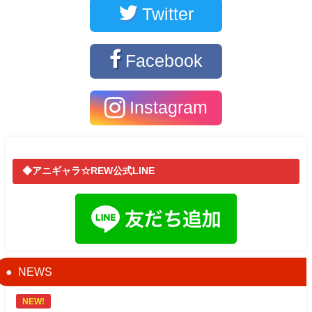
Twitter
Facebook
Instagram
◆アニギャラ☆REW公式LINE
NEWS
NEW!