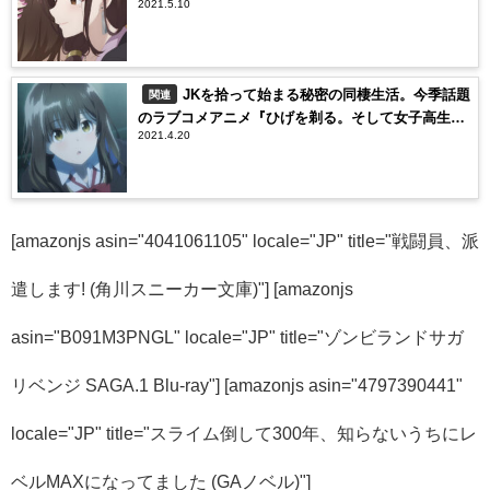
2021.5.10
JKを拾って始まる秘密の同棲生活。今季話題
関連
のラブコメアニメ『ひげを剃る。そして女子高生を
2021.4.20
拾う。』
[amazonjs asin="4041061105" locale="JP" title="戦闘員、派
遣します! (角川スニーカー文庫)"] [amazonjs
asin="B091M3PNGL" locale="JP" title="ゾンビランドサガ
リベンジ SAGA.1 Blu-ray"] [amazonjs asin="4797390441"
locale="JP" title="スライム倒して300年、知らないうちにレ
ベルMAXになってました (GAノベル)"]