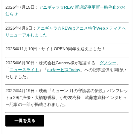
2026年7月15日：
アニギャラ☆REW 新規記事更新一時停止のお
知らせ
2026年4月6日：
アニギャラ☆REWはアニメ特化Webメディアへ
リニューアルしました
2025年11月10日：サイトOPEN9周年を迎えました！
2025年6月30日：株式会社Gunosy様が運営する「
グノシー
」
「
ニュースライト
」「
auサービスToday
」への記事提供を開始い
たしました。
2022年4月19日：映画『ミューン 月の守護者の伝説』パンフレッ
トp.29に声優・大橋彩香様、小野友樹様、武藤志織様インタビュ
ー記事の一部が掲載されました。
一覧を見る