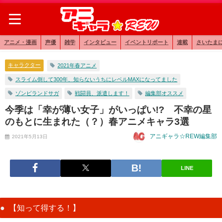
アニメ・漫画
声優
雑学
インタビュー
イベントリポート
連載
さいたま
キャラクター
2021年春アニメ
スライム倒して300年、知らないうちにレベルMAXになってました
ゾンビランドサガ
戦闘員、派遣します！
編集部オススメ
今季は「幸が薄い女子」がいっぱい!? 不幸の星
のもとに生まれた（？）春アニメキャラ3選
アニギャラ☆REW編集部
2021年5月13日
LINE
【知って得する！】