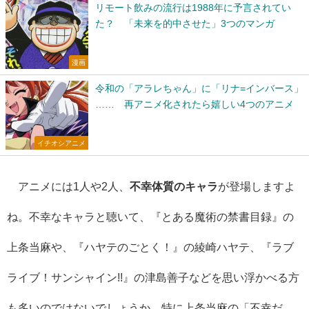
リモート飲みの流行は1988年に予言されてい
た？ 「未来を的中させた」3つのマンガ
漫画
令和の「アラレちゃん」に「リナ=インバース」
…… 再アニメ化されたら嬉しい4つのアニメ
イチオシアニメ
アニメには1人や2人、
不幸体質のキャラ
が登場しますよ
ね。不幸なキャラと聴いて、『とある魔術の禁書目録』の
上条当麻や、『ハヤテのごとく！』の綾崎ハヤテ、『ラブ
ライブ！サンシャイン!!』の津島善子などを思い浮かべる方
も多いのではないでしょうか。特に上条当麻の「不幸だ