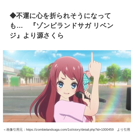
◆不運に心を折られそうになって
も… 『ゾンビランドサガ リベン
ジ』より源さくら
＜画像引用元：https://zombielandsaga.com/1st/story/detail.php?id=1000459 より引用