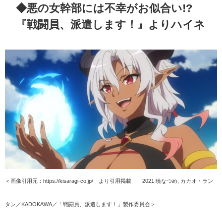
◆悪の女幹部には不幸がお似合い
!?
『戦闘員、派遣します！』よりハイネ
＜画像引用元：https://kisaragi-co.jp/ より引用掲載 ©2021 暁なつめ, カカオ・ラン
タン／KADOKAWA／「戦闘員、派遣します！」製作委員会＞