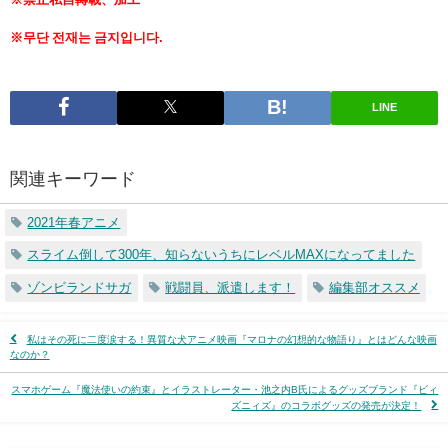
※무단 전재는 금지입니다.
LINE
関連キーワード
2021年春アニメ
スライム倒して300年、知らないうちにレベルMAXになってました
ゾンビランドサガ
戦闘員、派遣します！
編集部オススメ
私はその死に二度涙する！異質な犬アニメ映画『マロナの幻想的な物語り』とはどんな映画
なのか？
スマホゲーム『魔法使いの約束』とイラストレーター・池之内B氏によるグッズブランド『ビィ
ズニィズ』のコラボグッズの発売が決定！