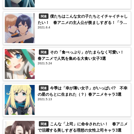
僕たちはこんな女の子たちとイチャイチャし
関連
たい！ 春アニメの主人公が羨ましすぎる！「ラブ
2021.6.4
コメ」シチュエーション3選
その「食べっぷり」がたまらなく可愛い！
関連
春アニメで人気を集める大食い女子3選
2021.5.24
今季は「幸が薄い女子」がいっぱい!? 不幸
関連
の星のもとに生まれた（？）春アニメキャラ3選
2021.5.13
こんな「上司」に命令されたい！ 春アニメ
関連
で活躍する美しすぎる理想の女性上司キャラ3選