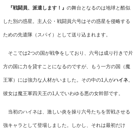
『戦闘員、派遣します！』
の舞台となるのは地球と酷似
した別の惑星。主人公・戦闘員六号はその惑星を侵略する
ための先遣隊（スパイ）として送り込まれます。
そこでは
2
つの国が戦争をしており、六号は成り行きで片
方の国に力を貸すことになるのですが、もう一方の国（魔
王軍）には強力な人材がいました。その中の
1
人が
ハイネ
。
彼女は魔王軍四天王の
1
人でいわゆる悪の女幹部です。
当初のハイネは、激しい炎を操り六号たちを苦戦させる
強キャラとして登場しました。しかし、それは最初だけ