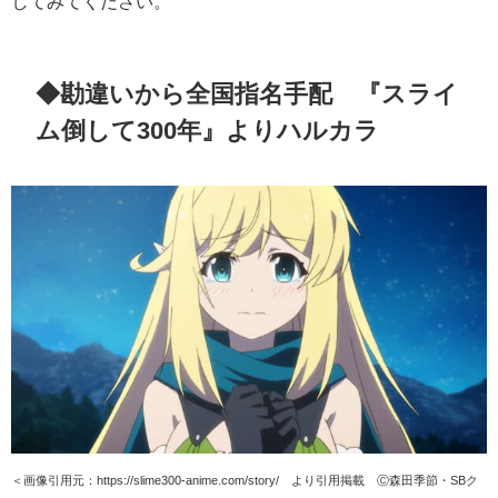
してみてください。
◆勘違いから全国指名手配 『スライ
ム倒して
300
年』よりハルカラ
＜画像引用元：https://slime300-anime.com/story/ より引用掲載 Ⓒ森田季節・SBク