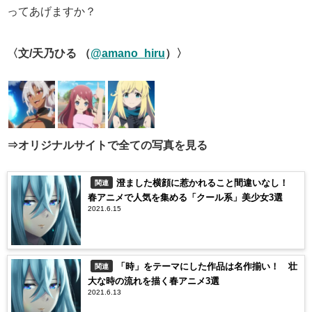
ってあげますか？
〈文/天乃ひる （
@amano_hiru
）
〉
⇒オリジナルサイトで全ての写真を見る
澄ました横顔に惹かれること間違いなし！
関連
春アニメで人気を集める「クール系」美少女3選
2021.6.15
「時」をテーマにした作品は名作揃い！ 壮
関連
大な時の流れを描く春アニメ3選
2021.6.13