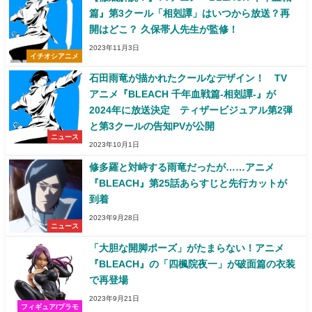
篇』第3クール「相剋譚」はいつから放送？再
開はどこ？ 久保帯人先生が監修！
2023年11月3日
イチオシアニメ
石田雨竜が描かれたクールなデザイン！ TV
アニメ『BLEACH 千年血戦篇-相剋譚-』が
2024年に放送決定 ティザービジュアル第2弾
と第3クールの告知PVが公開
ニュース
2023年10月1日
修多羅と対峙する雨竜だったが……アニメ
『BLEACH』第25話あらすじと先行カットが
到着
2023年9月28日
ニュース
「大胆な開脚ポーズ」がたまらない！アニメ
『BLEACH』の「四楓院夜一」が破面篇の衣装
で再登場
2023年9月21日
フィギュア/プラモ