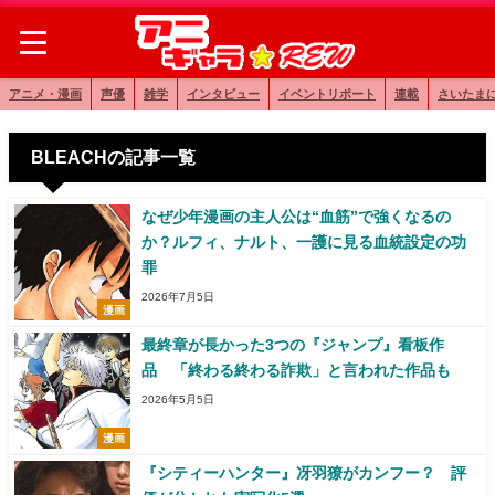
アニメ・漫画
声優
雑学
インタビュー
イベントリポート
連載
さいたま
BLEACHの記事一覧
なぜ少年漫画の主人公は“血筋”で強くなるの
か？ルフィ、ナルト、一護に見る血統設定の功
罪
2026年7月5日
漫画
最終章が長かった3つの『ジャンプ』看板作
品 「終わる終わる詐欺」と言われた作品も
2026年5月5日
漫画
『シティーハンター』冴羽獠がカンフー？ 評