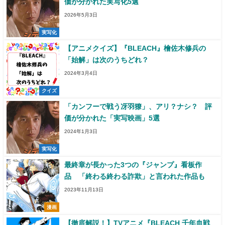
価が分かれた実写化5選
2026年5月3日
実写化
【アニメクイズ】『BLEACH』檜佐木修兵の
「始解」は次のうちどれ？
2024年3月4日
クイズ
「カンフーで戦う冴羽獠」、アリ？ナシ？ 評
価が分かれた「実写映画」5選
2024年1月3日
実写化
最終章が長かった3つの『ジャンプ』看板作
品 「終わる終わる詐欺」と言われた作品も
2023年11月13日
漫画
【徹底解説！】TVアニメ『BLEACH 千年血戦