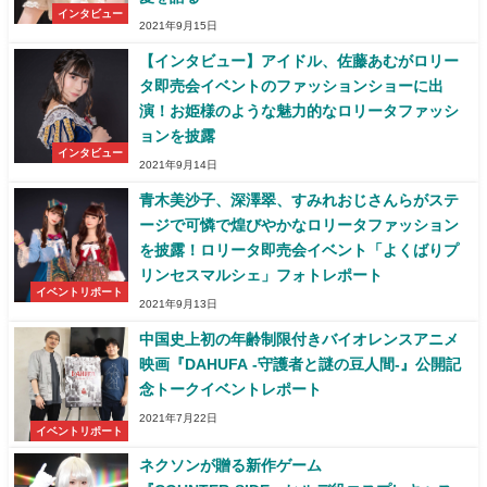
インタビュー
2021年9月15日
【インタビュー】アイドル、佐藤あむがロリー
タ即売会イベントのファッションショーに出
演！お姫様のような魅力的なロリータファッシ
ョンを披露
インタビュー
2021年9月14日
青木美沙子、深澤翠、すみれおじさんらがステ
ージで可憐で煌びやかなロリータファッション
を披露！ロリータ即売会イベント「よくばりプ
リンセスマルシェ」フォトレポート
イベントリポート
2021年9月13日
中国史上初の年齢制限付きバイオレンスアニメ
映画『DAHUFA -守護者と謎の豆人間-』公開記
念トークイベントレポート
2021年7月22日
イベントリポート
ネクソンが贈る新作ゲーム