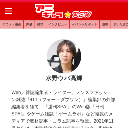
アニメ・漫画
声優
雑学
インタビュー
イベントリポート
連載
さいたま
水野ウバ高輝
Web／雑誌編集者・ライター。メンズファッショ
ン雑誌『411（フォー・ダブワン）』編集部の外部
編集者を経て、『週刊SPA!』のWeb版『日刊
SPA!』やゲーム雑誌『ゲームラボ』など複数のメ
ディアで取材記事・コラム記事を執筆。2021年11
月からは、大手通信会社が運営するマネー系Web