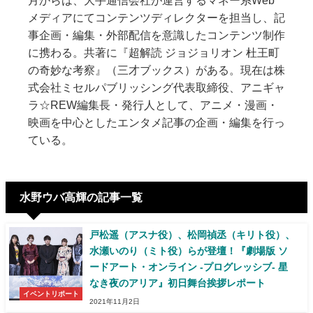
メディアにてコンテンツディレクターを担当し、記
事企画・編集・外部配信を意識したコンテンツ制作
に携わる。共著に『超解読 ジョジョリオン 杜王町
の奇妙な考察』（三才ブックス）がある。現在は株
式会社ミセルパブリッシング代表取締役、アニギャ
ラ☆REW編集長・発行人として、アニメ・漫画・
映画を中心としたエンタメ記事の企画・編集を行っ
ている。
水野ウバ高輝の記事一覧
戸松遥（アスナ役）、松岡禎丞（キリト役）、
水瀬いのり（ミト役）らが登壇！『劇場版 ソ
ードアート・オンライン -プログレッシブ- 星
なき夜のアリア』初日舞台挨拶レポート
イベントリポート
2021年11月2日