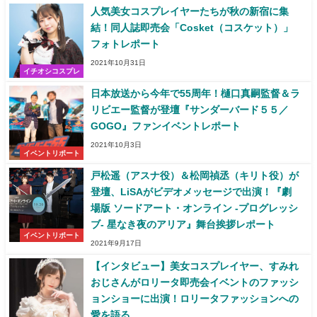
人気美女コスプレイヤーたちが秋の新宿に集
結！同人誌即売会「Cosket（コスケット）」
フォトレポート
2021年10月31日
イチオシコスプレ
日本放送から今年で55周年！樋口真嗣監督＆ラ
リビエー監督が登壇『サンダーバード５５／
GOGO』ファンイベントレポート
2021年10月3日
イベントリポート
戸松遥（アスナ役）＆松岡禎丞（キリト役）が
登壇、LiSAがビデオメッセージで出演！『劇
場版 ソードアート・オンライン -プログレッシ
ブ- 星なき夜のアリア』舞台挨拶レポート
イベントリポート
2021年9月17日
【インタビュー】美女コスプレイヤー、すみれ
おじさんがロリータ即売会イベントのファッシ
ョンショーに出演！ロリータファッションへの
愛を語る