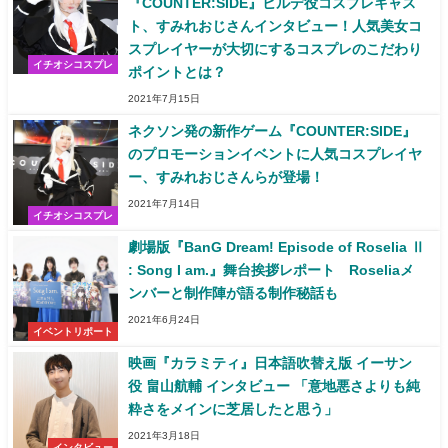
『COUNTER:SIDE』ヒルデ役コスプレキャス
ト、すみれおじさんインタビュー！人気美女コ
スプレイヤーが大切にするコスプレのこだわり
イチオシコスプレ
ポイントとは？
2021年7月15日
ネクソン発の新作ゲーム『COUNTER:SIDE』
のプロモーションイベントに人気コスプレイヤ
ー、すみれおじさんらが登場！
2021年7月14日
イチオシコスプレ
劇場版『BanG Dream! Episode of Roselia Ⅱ
: Song I am.』舞台挨拶レポート Roseliaメ
ンバーと制作陣が語る制作秘話も
2021年6月24日
イベントリポート
映画『カラミティ』日本語吹替え版 イーサン
役 畠山航輔 インタビュー 「意地悪さよりも純
粋さをメインに芝居したと思う」
2021年3月18日
インタビュー