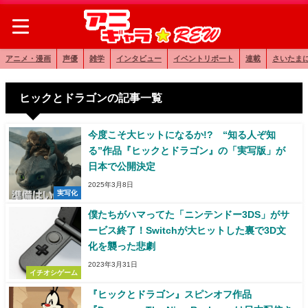
アニメ・漫画
声優
雑学
インタビュー
イベントリポート
連載
さいたま
ヒックとドラゴンの記事一覧
今度こそ大ヒットになるか!? “知る人ぞ知
る”作品『ヒックとドラゴン』の「実写版」が
日本で公開決定
2025年3月8日
実写化
僕たちがハマってた「ニンテンドー3DS」がサ
ービス終了！Switchが大ヒットした裏で3D文
化を襲った悲劇
2023年3月31日
イチオシゲーム
『ヒックとドラゴン』スピンオフ作品