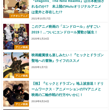
『Dragons_ The Nine Realms』は日本配信さ
れるのか!? 未上陸のHuluオリジナルアニメ
は意外と存在した!?
イチオシアニメ
2021年10月17日
このアニメ映画の「エンドロール」がすごい
2019！…ついにエンドロール賛歌が誕生！
2020年1月24日
アニメ映画
映画鑑賞後も楽しみたい！『ヒックとドラゴン
聖地への冒険』ライフのススメ
2020年1月7日
アニメ映画
【祝】『ヒックとドラゴン』地上波放送！ドリ
ームワークス・アニメーションのTVアニメと
映画の二軸作戦の行方やいかに！
2019年6月24日
アニメ映画