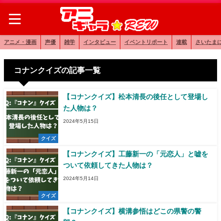
アニメ・漫画
声優
雑学
インタビュー
イベントリポート
連載
さいたま
コナンクイズの記事一覧
【コナンクイズ】松本清長の後任として登場し
た人物は？
2024年5月15日
クイズ
【コナンクイズ】工藤新一の「元恋人」と嘘を
ついて依頼してきた人物は？
2024年5月14日
クイズ
【コナンクイズ】横溝参悟はどこの県警の警