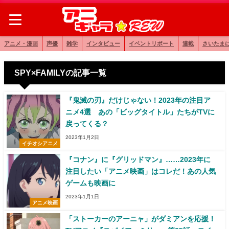
アニメ・漫画
声優
雑学
インタビュー
イベントリポート
連載
さいたま
SPY×FAMILYの記事一覧
『鬼滅の刃』だけじゃない！2023年の注目ア
ニメ4選 あの「ビッグタイトル」たちがTVに
戻ってくる？
2023年1月2日
イチオシアニメ
『コナン』に『グリッドマン』……2023年に
注目したい「アニメ映画」はコレだ！あの人気
ゲームも映画に
2023年1月1日
アニメ映画
「ストーカーのアーニャ」がダミアンを応援！