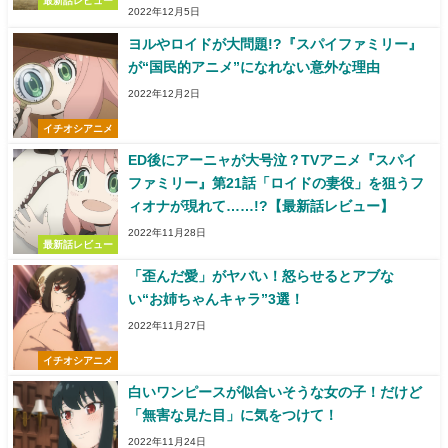
最新話レビュー
2022年12月5日
ヨルやロイドが大問題!?『スパイファミリー』
が“国民的アニメ”になれない意外な理由
2022年12月2日
イチオシアニメ
ED後にアーニャが大号泣？TVアニメ『スパイ
ファミリー』第21話「ロイドの妻役」を狙うフ
ィオナが現れて……!?【最新話レビュー】
2022年11月28日
最新話レビュー
「歪んだ愛」がヤバい！怒らせるとアブな
い“お姉ちゃんキャラ”3選！
2022年11月27日
イチオシアニメ
白いワンピースが似合いそうな女の子！だけど
「無害な見た目」に気をつけて！
2022年11月24日