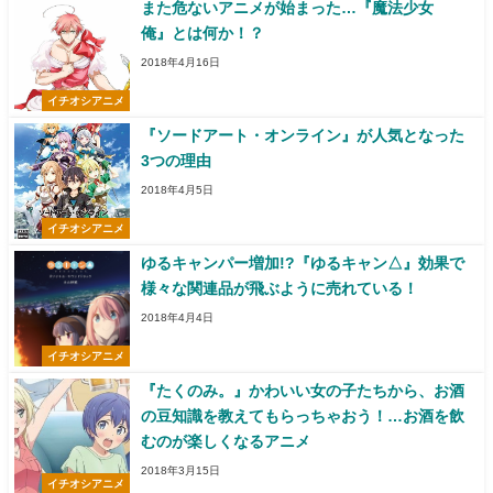
また危ないアニメが始まった…『魔法少女
俺』とは何か！？
2018年4月16日
イチオシアニメ
『ソードアート・オンライン』が人気となった
3つの理由
2018年4月5日
イチオシアニメ
ゆるキャンパー増加!?『ゆるキャン△』効果で
様々な関連品が飛ぶように売れている！
2018年4月4日
イチオシアニメ
『たくのみ。』かわいい女の子たちから、お酒
の豆知識を教えてもらっちゃおう！…お酒を飲
むのが楽しくなるアニメ
2018年3月15日
イチオシアニメ