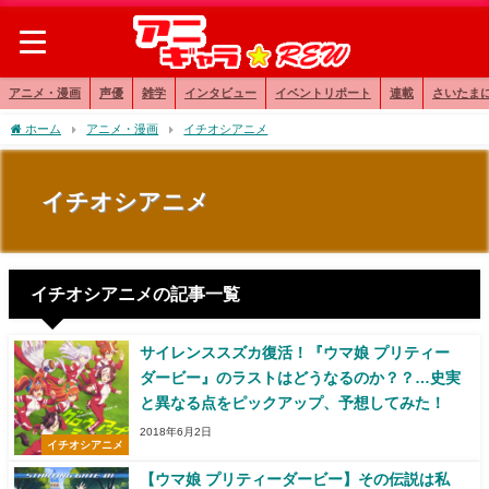
アニメ・漫画
声優
雑学
インタビュー
イベントリポート
連載
さいたま
ホーム
アニメ・漫画
イチオシアニメ
イチオシアニメ
イチオシアニメの記事一覧
サイレンススズカ復活！『ウマ娘 プリティー
ダービー』のラストはどうなるのか？？…史実
と異なる点をピックアップ、予想してみた！
2018年6月2日
イチオシアニメ
【ウマ娘 プリティーダービー】その伝説は私