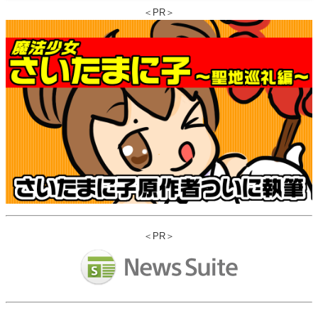
＜PR＞
＜PR＞