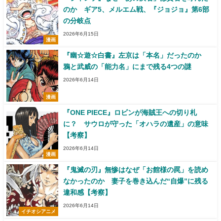
のか ギア5、メルエム戦、『ジョジョ』第6部
の分岐点
2026年6月15日
漫画
『幽☆遊☆白書』左京は「本名」だったのか
鴉と武威の「能力名」にまで残る4つの謎
2026年6月14日
漫画
『ONE PIECE』ロビンが海賊王への切り札
に？ サウロが守った「オハラの遺産」の意味
【考察】
2026年6月14日
漫画
『鬼滅の刃』無惨はなぜ「お館様の罠」を読め
なかったのか 妻子を巻き込んだ“自爆”に残る
違和感【考察】
2026年6月14日
イチオシアニメ