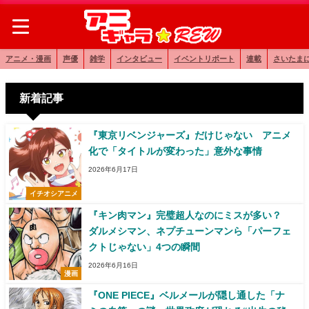
アニメ・漫画
声優
雑学
インタビュー
イベントリポート
連載
さいたま
新着記事
『東京リベンジャーズ』だけじゃない アニメ
化で「タイトルが変わった」意外な事情
2026年6月17日
イチオシアニメ
『キン肉マン』完璧超人なのにミスが多い？
ダルメシマン、ネプチューンマンら「パーフェ
クトじゃない」4つの瞬間
2026年6月16日
漫画
『ONE PIECE』ベルメールが隠し通した「ナ