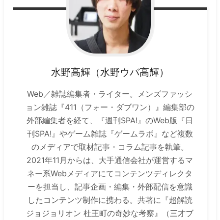
水野高輝（水野ウバ高輝）
Web／雑誌編集者・ライター。メンズファッシ
ョン雑誌『411（フォー・ダブワン）』編集部の
外部編集者を経て、『週刊SPA!』のWeb版『日
刊SPA!』やゲーム雑誌『ゲームラボ』など複数
のメディアで取材記事・コラム記事を執筆。
2021年11月からは、大手通信会社が運営するマ
ネー系Webメディアにてコンテンツディレクタ
ーを担当し、記事企画・編集・外部配信を意識
したコンテンツ制作に携わる。共著に『超解読
ジョジョリオン 杜王町の奇妙な考察』（三才ブ