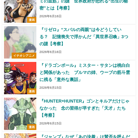
ミの血筋」の謎 世界政府が恐れる“出生の秘
密”とは【考察】
2026年6月16日
漫画
『リゼロ』“スバルの両親”は今どうしてい
る？ 記憶喪失で浮かんだ「異世界召喚」3つ
の謎【考察】
2026年6月16日
イチオシアニメ
『ドラゴンボール』ミスター・サタンは桃白白
と関係があった ブルマの姉、ウーブの筋斗雲
に残る「意外な裏話」
2026年6月15日
漫画
『HUNTER×HUNTER』ゴンとキルアだけじゃ
なかった 念の習得が早すぎた「天才」たち
【考察】
2026年6月15日
漫画
『ジャンプ』なぜ「あの決着」は賛否を呼んだ