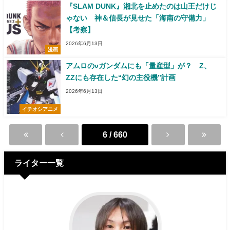
『SLAM DUNK』湘北を止めたのは山王だけじ
ゃない 神＆信長が見せた「海南の守備力」
【考察】
2026年6月13日
漫画
アムロのνガンダムにも「量産型」が？ Z、
ZZにも存在した“幻の主役機”計画
2026年6月13日
イチオシアニメ
6 / 660
ライター一覧